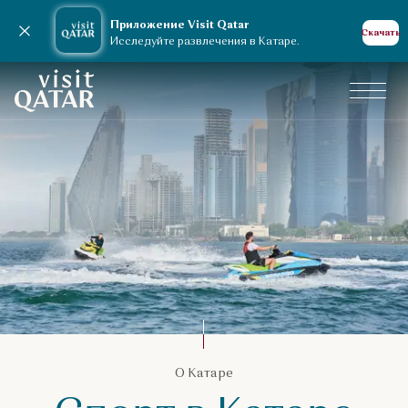
Приложение Visit Qatar
Закрыть уведомление
Скачать
Исследуйте развлечения в Катаре.
VisitQatar Homepage
О Катаре
О Катаре
Спорт в Катаре