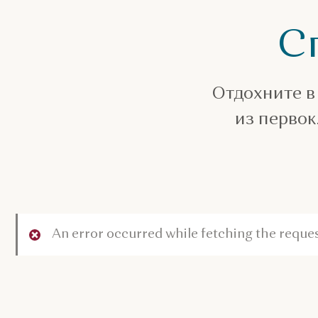
С
Отдохните в
из первок
An error occurred while fetching the reques