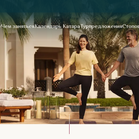
у
Чем заняться
Календарь Катара
Турпредложения
Стопов