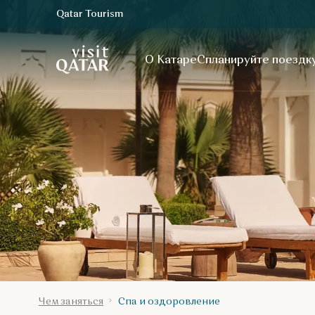
Qatar Tourism
VisitQatar Homepage
О Катаре
Спланируйте поездк
Чем заняться
Спа и оздоровление