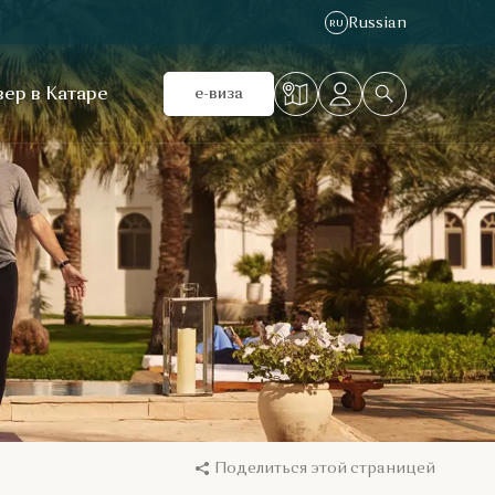
Russian
RU
ер в Катаре
e-виза
Поделиться этой страницей