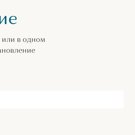
ие
 или в одном
тановление
.