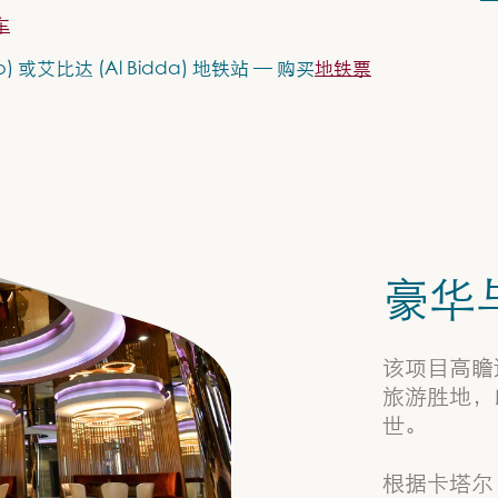
车
) 或艾比达 (Al Bidda) 地铁站 — 购买
地铁票
豪华
该项目高瞻
旅游胜地，
世。
根据卡塔尔 