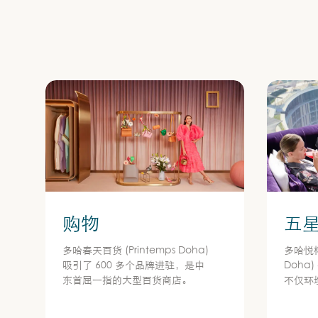
购物
五
多哈春天百货 (Printemps Doha)
多哈悦榕庄
吸引了 600 多个品牌进驻，是中
Doha
东首屈一指的大型百货商店。
不仅环
叹的建