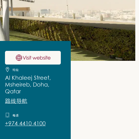
Visit website
地址
Al Khaleej Street,
Msheireb, Doha,
Qatar
路线导航
电话
+974 4410 4100