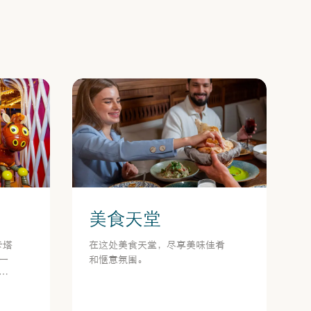
美食天堂
卡塔
在这处美食天堂，尽享美味佳肴
一
和惬意氛围。