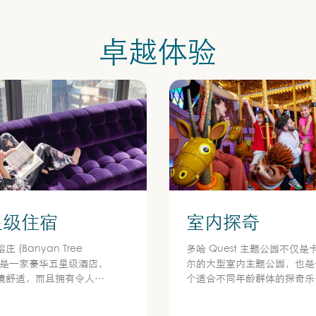
卓越体验
星级住宿
室内探奇
 (Banyan Tree
多哈 Quest 主题公园不仅是
) 是一家豪华五星级酒店，
尔的大型室内主题公园，也是
境舒适，而且拥有令人惊
个适合不同年龄群体的探奇乐
筑风格。
园。