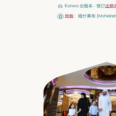
Karwa 出租车 - 预订
出租
地铁
：姆什莱布 (Msheireb