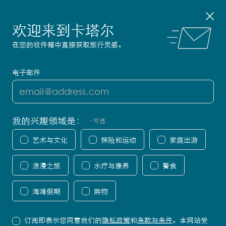
Visit Qatar 应用
获
关闭通知
探索卡塔尔的精彩活动。
取
欢迎来到卡塔尔
VisitQatar 首页
在您的收件箱中直接获取旅行灵感。
电子邮件
我的兴趣领域是：
- 可选
艺术与文化
探险和运动
家庭出游
卡塔尔的地理概
关于卡塔尔
浪漫之旅
水疗与康养
餐食
卡塔尔的地理概况
况
海滩假期
购物
订阅即表示您同意我们的
隐私政策
和
条款与条件
。本网站受