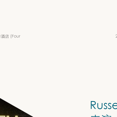
店 (Four
Russ