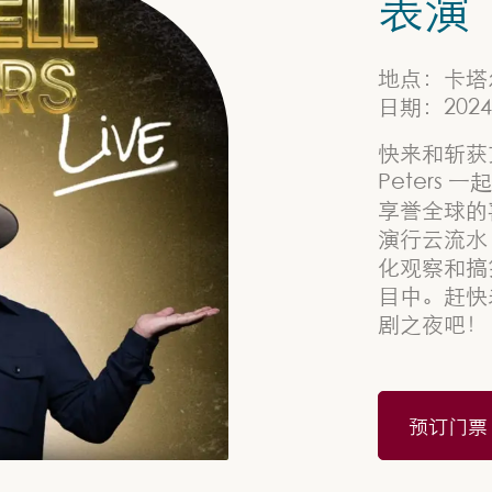
表演
地点：卡塔
日期：2024 
快来和斩获艾
Peters
享誉全球的喜剧
演行云流水
化观察和搞
目中。赶快
剧之夜吧！
预订门票