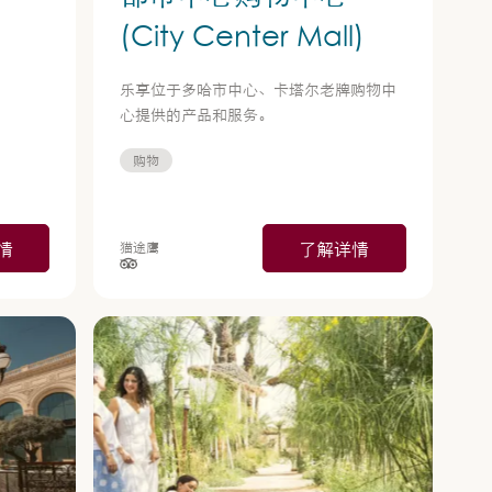
(City Center Mall)
乐享位于多哈市中心、卡塔尔老牌购物中
心提供的产品和服务。
购物
情
了解详情
猫途鹰
星级（按 5 星制评分），依据为