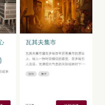
心
瓦其夫集市
瓦其夫集市建在多哈百年贸易集市的原址
)
上，给人一种时空错位的感觉，在多哈引
人注目、充满现代气息的天际线映衬下尤
其如此。
形成多
购物
集市