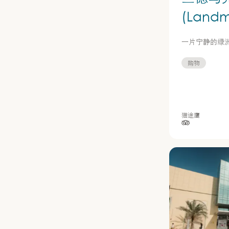
(Landm
一片宁静的绿
购物
猫途鹰
星级（按 5 