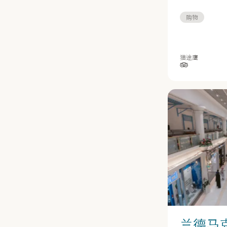
购物
猫途鹰
星级（按 5 
兰德马