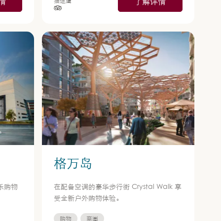
情
了解详情
猫途鹰
星级（按 5 星制评分），依据为
格万岛
乐购物
在配备空调的豪华步行街 Crystal Walk 享
受全新户外购物体验。
购物
商圈