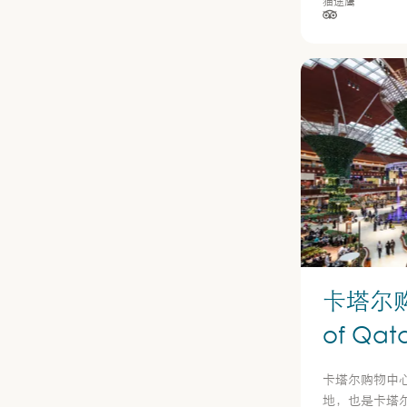
猫途鹰
星级（按 5 
卡塔尔购
of Qata
卡塔尔购物中
地，也是卡塔