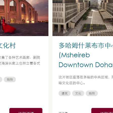
文化村
多哈姆什莱布市中
(Msheireb
聚集了各种艺术画廊、剧院
Downtown Doha
而海滨长廊上也林立着各式
这片街区座落在多哈的中央区域，
购物
哈文化区的中心。
建筑
文化
购物