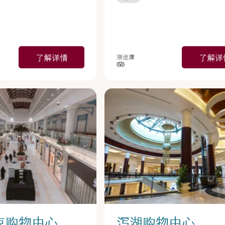
了解详情
了解详
猫途鹰
星制评分），依据为
星级（按 5 星制评分），依据为
克购物中心
泻湖购物中心