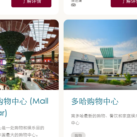
了解详情
了解详
猫途鹰
星制评分），依据为
星级（按 5 星制评分），依据为
物中心 (Mall
多哈购物中心
r)
南多哈最新的购物、餐饮和家庭娱
中心
心是一处购物和娱乐目的
尔国最大的购物中心。
购物