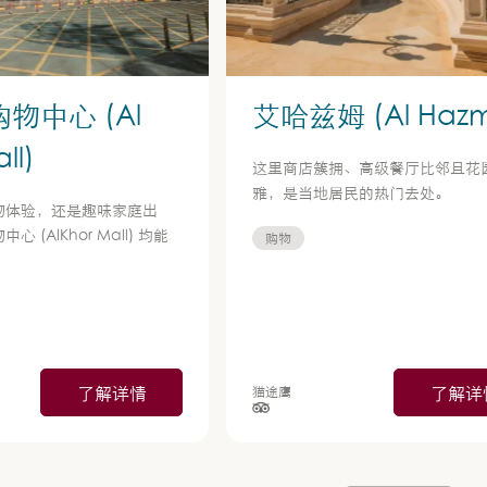
物中心 (Al
艾哈兹姆 (Al Haz
ll)
这里商店簇拥、高级餐厅比邻且花
雅，是当地居民的热门去处。
物体验，还是趣味家庭出
 (AlKhor Mall) 均能
购物
。
了解详情
了解详
猫途鹰
星制评分），依据为
星级（按 5 星制评分），依据为