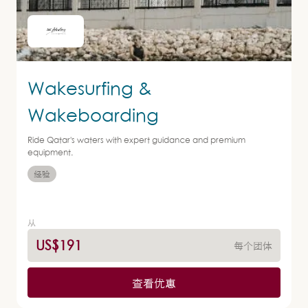
Wakesurfing &
Wakeboarding
Ride Qatar's waters with expert guidance and premium
equipment.
经验
从
US$191
每个团体
查看优惠