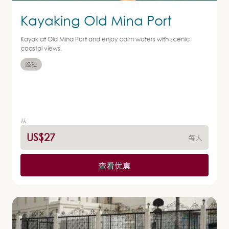
Kayaking Old Mina Port
Kayak at Old Mina Port and enjoy calm waters with scenic
coastal views.
经验
从
US$27
每人
查看优惠