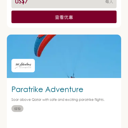
US$7
每人
查看优惠
Paratrike Adventure
Soar above Qatar with safe and exciting paratrike flights.
经验