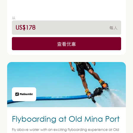
从
US$178
每人
查看优惠
Flyboarding at Old Mina Port
Fly above water with an exciting flyboarding experience at Old