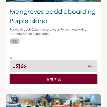
Mangroves paddleboarding
Purple Island
Paddle through Qatar mangroves at Purple Island with a
peaceful nature experience.
经验
从
US$66
每人
查看优惠