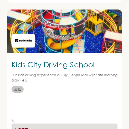
Kids City Driving School
Fun kids driving experience at City Center Mall with safe learning
activities.
经验
从