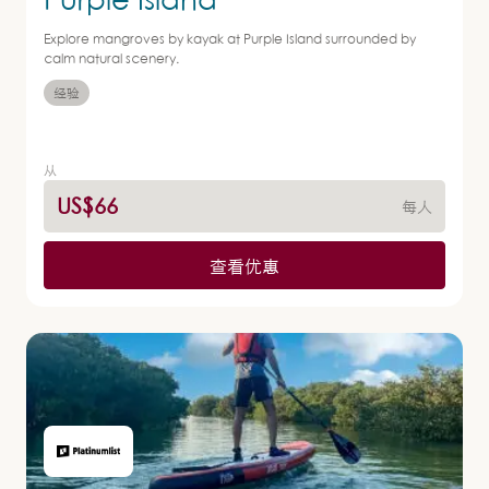
Explore mangroves by kayak at Purple Island surrounded by
calm natural scenery.
经验
从
US$66
每人
查看优惠