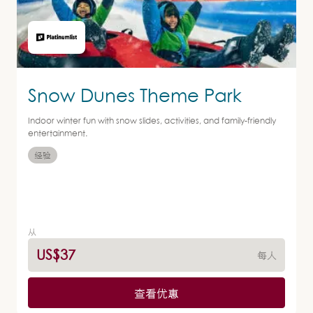
Snow Dunes Theme Park
Indoor winter fun with snow slides, activities, and family-friendly
entertainment.
经验
从
US$37
每人
查看优惠