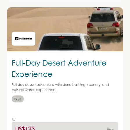
Full-Day Desert Adventure
Experience
Full-day desert adventure with dune bashing, scenery, and
cultural Qatari experience.
经验
从
US$123
每人