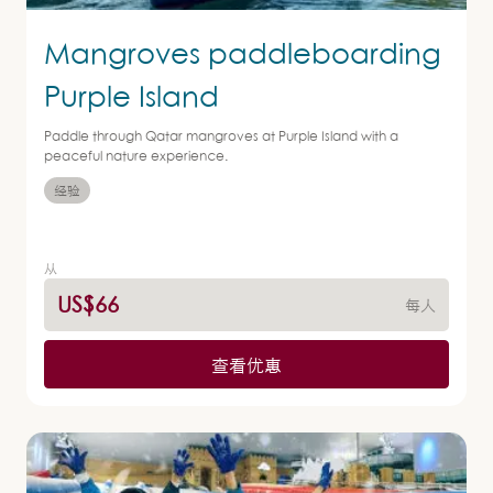
Mangroves paddleboarding
Purple Island
Paddle through Qatar mangroves at Purple Island with a
peaceful nature experience.
经验
从
US$66
每人
查看优惠