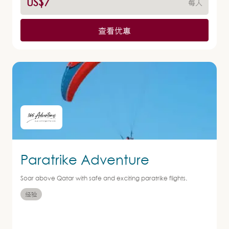
US$7
每人
查看优惠
Paratrike Adventure
Soar above Qatar with safe and exciting paratrike flights.
经验