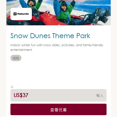
Snow Dunes Theme Park
Indoor winter fun with snow slides, activities, and family-friendly
entertainment.
经验
从
US$37
每人
查看优惠