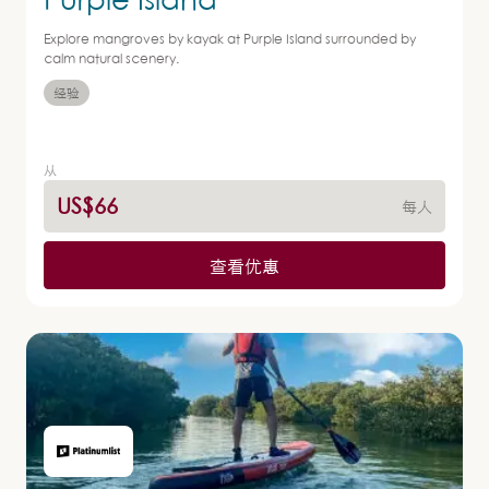
Explore mangroves by kayak at Purple Island surrounded by
calm natural scenery.
经验
从
US$66
每人
查看优惠