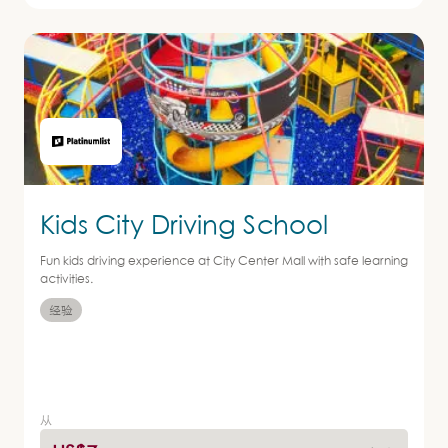
Kids City Driving School
Fun kids driving experience at City Center Mall with safe learning
activities.
经验
从