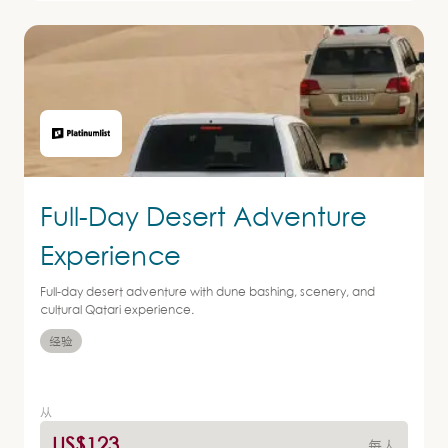
Full-Day Desert Adventure
Experience
Full-day desert adventure with dune bashing, scenery, and
cultural Qatari experience.
经验
从
US$123
每人