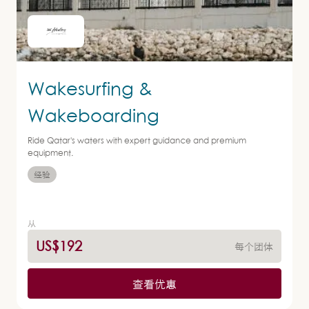
Wakesurfing &
Wakeboarding
Ride Qatar's waters with expert guidance and premium
equipment.
经验
从
US$192
每个团体
查看优惠