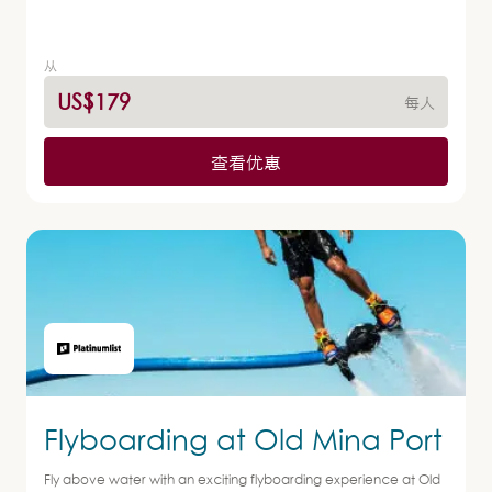
从
US$179
每人
查看优惠
Flyboarding at Old Mina Port
Fly above water with an exciting flyboarding experience at Old