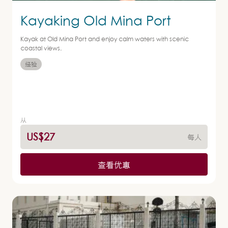
Kayaking Old Mina Port
Kayak at Old Mina Port and enjoy calm waters with scenic
coastal views.
经验
从
US$27
每人
查看优惠