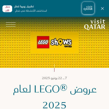
تطبيق زوروا قطر
حمّل
إغلاق الإشعارات
استكشف الأنشطة في قطر.
الأن
الصفحة الرئيسية لموقع VisitQatar
زنامة قطر
7 ــ 22 يونيو 2025
عروض ®LEGO لعام
2025