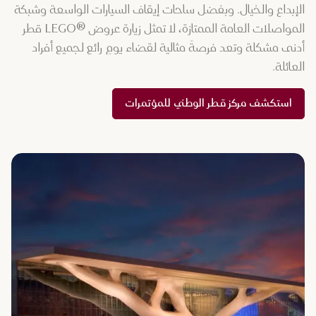
الإبداع والخيال. وبفضل ساحات إيقاف السيارات الواسعة وشبكة
المواصلات العامة الممتازة، لا تمثل زيارة عروض ®LEGO قطر
أدنى مشكلة وتعد فرصةً مثالية لقضاء يومٍ رائع لجميع أفراد
العائلة.
استكشف مركز قطر الوطني للمؤتمرات