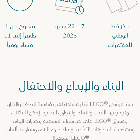
مركز قطر
7 ــ 22 يونيو
مفتوح من 1
الوطني
2025
ظهراً إلى 11
للمؤتمرات
مساءً يومياً
البناء والإبداع والاحتفال
توفر عروض ®LEGO قطر مساحة لعب مُناسبة للصغار والكبار،
وتجمع بين اللعب والتعلم والتجارب الغامرة. يُمكن للعائلات
وعشاق ®LEGO على حدٍ سواء الاستمتاع بتحديات البناء،
ومشاهدة المنحوتات الأخّاذة، ولقاء خبراء البناء، وممارسة ألعاب
®LEGO الشهيرة.