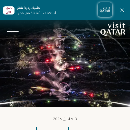
تطبيق زوروا قطر
حمّل
إغلاق الإشعارات
استكشف الأنشطة في قطر.
الأن
الصفحة الرئيسية لموقع VisitQatar
زنامة قطر
٣-٥ أبريل ٢٠٢٥