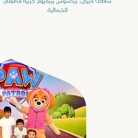
شاطئ ميرال، ريكسوس بريميوم جزيرة قطيفان
الشمالية