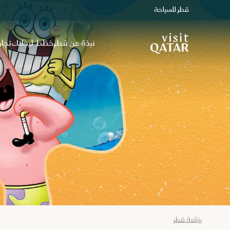
قطر للسياحة
الصفحة الرئيسية لموقع VisitQatar
نبذة عن قطر
خطّط لرحلتك
تجار
رزنامة قطر