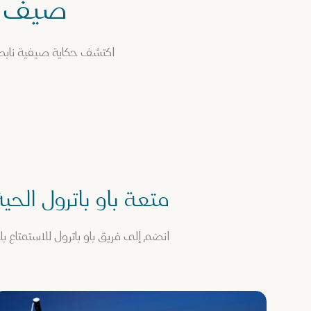
صيف م
اكتشف حكاية صيفية نابضة
متعة باو باترول الحية
انضم إلى فريق باو باترول للاستمتاع ب