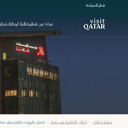
قطر للسياحة
الصفحة الرئيسية لموقع VisitQatar
نبذة عن قطر
خطّط لرحلتك
تجار
خطّط لرحلتك
أماكن الإقامة في قطر
فندق ماريوت ماركيز سيتي سنتر