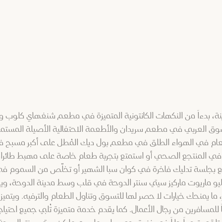
 بدءاً من النكهات الكانتونية المتميزة في مطعم شنغهاي كلوب وش
 السوق العربي في مطعم سريدان والأطعمة الاحتفالية الأصيلة المستم
الطعام في الهواء الطلق في مطعم بول ديك المُطل على أكبر مسبح فن
جاً في المنتجع الصحي أو استمتع بتجربة طعام خاصة على مهبط طائرا
ستمتع بجلسة تدليك فاخرة في كوان سبا الشهير أو تخلّص من السموم
و ماريوت ماركيز سيتي سنتر الدوحة في قلب وسط مدينة الدوحة، وي
 ما يمنحك خيارات لا حصر لها للتسوق وتناول الطعام والترفيه. ويتم
ً للمسافرين من رجال الأعمال. كما يقدم خدمة متميزة تُلبي جميع احتيا