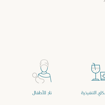
.
اي التنفيذية
نادٍ للأطفال