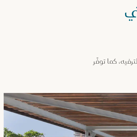
ي
فيه، كما توفّر