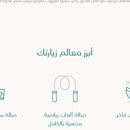
لقى ترحيباً حاراً في فندق جي دبليو ماريوت ماركيز سيتي سنتر الدوحة
أبرز معالم زيارتك
فاخر
صالة ألعاب رياضية
صالة سك
مجهزة بالكامل