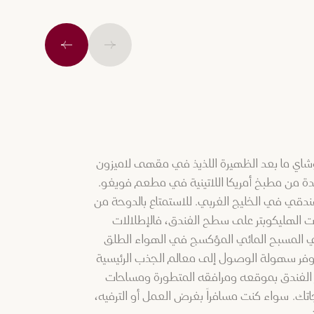
السابق
التالي
اي ما بعد الظهيرة اللذيذ في مقهى لاميزون
دة من مطبخ أمريكا اللاتينية في مطعم فويغو.
دقي في الخليج الغربي. للاستمتاع بالدوحة من
ت الهليكوبتر على سطح الفندق، فالإطلالات
 في المسبح المائي المؤكسج في الهواء الطلق
وفر سهولة الوصول إلى معالم الجذب الرئيسية
يز الفندق بموقعه ومرافقه المتطورة ومساحات
جاتك. سواء كنت مسافراً بغرض العمل أو الترفيه،