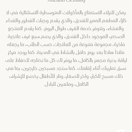
ومساحات منفصلة.
يمكن للنزلاء الاستمتاع بالمأكولات المتوسطية الاستثنائية في لا
كازا، المطعم المميز للفندق، والذي يقدم وجبات الفطور والغداء
والعشاء، وتتوفر خدمة الغرف طوال اليوم. كما يقدم المنتجع
الصحي الموجود داخل الفندق، والذي يضم سبع غرف علاجية
فاخرة، مجموعة متنوعة من العلاجات حسب الطلب، ما يجعله
ملاذاً هادئاً بعد يوم حافل بالنشاط في المدينة. كما يوجد مركز
لياقة بدنية مجهز بالكامل، ما يوفر لك كل ما تحتاجه للحفاظ على
نسق تمارينك أثناء إقامتك. كما ستجد مسبحين خارجيين، بما في
ذلك مسبح للكبار، وآخر للصغار، ونادٍ للأطفال يخضع للإشراف
الكامل، وملعبين للبادل.