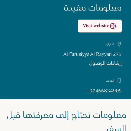
معلومات مفيدة
Visit website
العنوان
275 Al Furusiyya Al Rayyan
إرشادات الوصول
الهاتف
+97466834909
معلومات تحتاج إلى معرفتها قبل
السفر