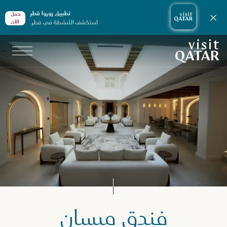
تطبيق زوروا قطر
حمّل
إغلاق الإشعارات
استكشف الأنشطة في قطر.
الأن
الصفحة الرئيسية لموقع VisitQatar
طّط لرحلتك
فندق ميسان
ماكن الإقامة في قطر