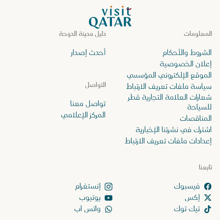
الصفحة الرئيسية لموقع VisitQatar
المعلومات
دليل مدينة الدوحة
الشروط والأحكام
أحدث إصدار
إعلان الخصوصية
الموقع الإلكتروني المؤسسي
التواصل
سياسة ملفات تعريف الارتباط
شعارات العلامة التجارية قطر
تواصل معنا
للسياحة
المركز الإعلامي
المناقصات
اشترك في نشرتنا الإخبارية
إعدادات ملفات تعريف الارتباط
تابعنا
إنستغرام
إكس
يوتيوب
تيك توك
واتس آب