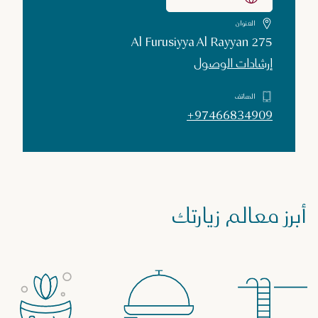
العنوان
275 Al Furusiyya Al Rayyan
إرشادات الوصول
الهاتف
+97466834909
أبرز معالم زيارتك