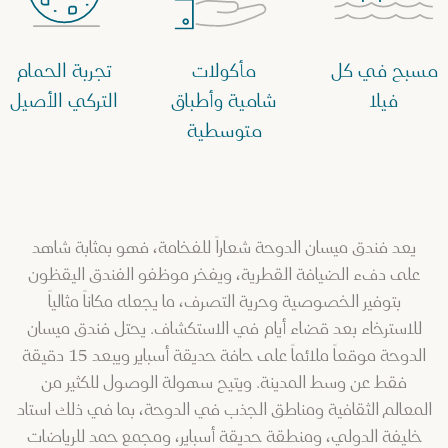
مسبح في كل
مأكولات
تجربة الحمام
فيلا
شامية وأطباق
التركي الأصيل
متوسطية
يعد فندق ميسان الدوحة شعاراً للفخامة، فهو بمثابة شاهد
على دفء الضيافة القطرية، ويفخر موظفو الفندق اليقظون
بتوفير الخصوصية وحرية التصرف، ما يجعله مكاناً مثالياً
للاسترخاء بعد قضاء أيام في الاستكشاف. يحتل فندق ميسان
الدوحة موقعاً ملائماً على حافة حديقة أسباير ويبعد 15 دقيقة
فقط عن وسط المدينة. ويتيح سهولة الوصول للكثير من
المعالم الثقافية ومناطق الجذب في الدوحة، بما في ذلك استاد
خليفة الدولي، ومنطقة حديقة أسباير، ومجمع حمد للرياضات