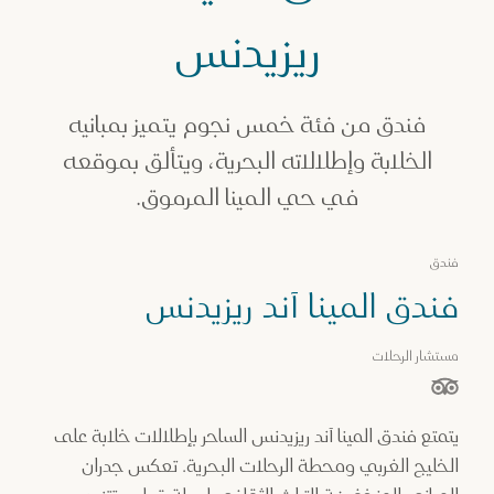
ندق المينا آند ريزيدنس
ريزيدنس
فندق من فئة خمس نجوم يتميز بمبانيه
الخلابة وإطلالاته البحرية، ويتألق بموقعه
في حي المينا المرموق.
فندق
فندق المينا آند ريزيدنس
مستشار الرحلات
نجوم من أصل 5 نجوم بناءً على
يتمتع فندق المينا آند ريزيدنس الساحر بإطلالات خلابة على
الخليج الغربي ومحطة الرحلات البحرية. تعكس جدران