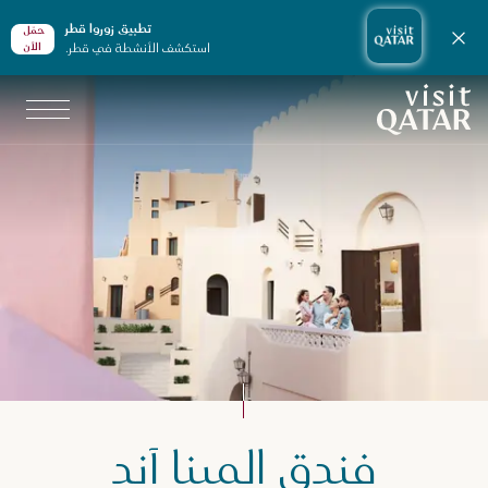
تطبيق زوروا قطر
حمّل
إغلاق الإشعارات
استكشف الأنشطة في قطر.
الأن
الصفحة الرئيسية لموقع VisitQatar
طّط لرحلتك
فندق المينا آند
ماكن الإقامة في قطر