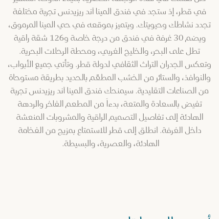
في قطر، إذ ستجد في فندق المينا آند ريزيدنس تجربة مختلفة
تجدد نشاطك وحيويتك. ويتميز بموقعه في حي المينا المرموق،
ويضم 30 غرفة في فندق من درجة خاصة و126 شقة راقية
تطل على البحر، والخليج الغربي، ومحطة الرحلات البحرية.
وتعكس الجدران التراث الثقافي لدولة قطر. وتأتي جميع الأبواب،
والنوافذ، والستائر من الخشب المطعّم بالحديد بطريقة مستوحاة
من الصناعات التقليدية. سيمنحك فندق المينا آند ريزيدنس تجربة
تفيض بالسعادة والمتعة، بدءاً من المطعم الفاخر والردهة
الهادئة إلى تفاصيل التصميم الراقية والمشروبات المنعشة
داخل الغرفة. انطلق إلى قطر للاستمتاع بمزيج من الفخامة
الهادئة، والعصرية، والبسيطة.