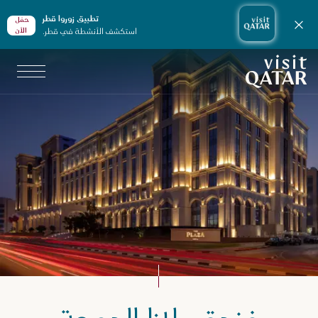
تطبيق زوروا قطر
حمّل
إغلاق الإشعارات
استكشف الأنشطة في قطر.
الأن
الصفحة الرئيسية لموقع VisitQatar
طّط لرحلتك