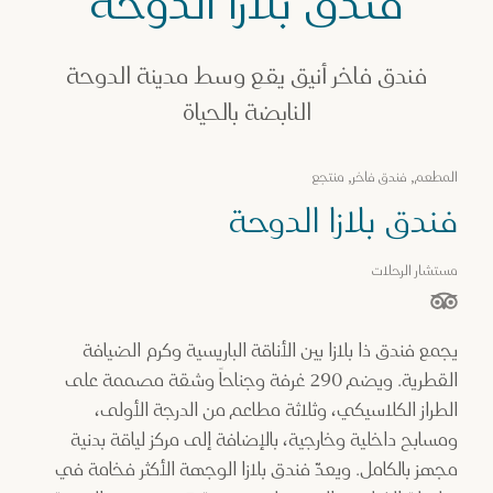
فندق بلازا الدوحة
ماكن الإقامة في قطر
ندق بلازا الدوحة
فندق فاخر أنيق يقع وسط مدينة الدوحة
النابضة بالحياة
المطعم, فندق فاخر, منتجع
فندق بلازا الدوحة
مستشار الرحلات
نجوم من أصل 5 نجوم بناءً على
يجمع فندق ذا بلازا بين الأناقة الباريسية وكرم الضيافة
القطرية. ويضم 290 غرفة وجناحاً وشقة مصممة على
الطراز الكلاسيكي، وثلاثة مطاعم من الدرجة الأولى،
ومسابح داخلية وخارجية، بالإضافة إلى مركز لياقة بدنية
مجهز بالكامل. ويعدّ فندق بلازا الوجهة الأكثر فخامة في