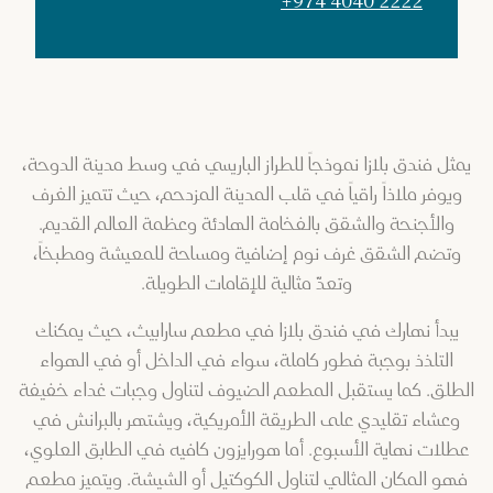
+974 4040 2222
يمثل فندق بلازا نموذجاً للطراز الباريسي في وسط مدينة الدوحة،
ويوفر ملاذاً راقياً في قلب المدينة المزدحم، حيث تتميز الغرف
والأجنحة والشقق بالفخامة الهادئة وعظمة العالم القديم.
وتضم الشقق غرف نوم إضافية ومساحة للمعيشة ومطبخاً،
وتعدّ مثالية للإقامات الطويلة.
يبدأ نهارك في فندق بلازا في مطعم سارابيث، حيث يمكنك
التلذذ بوجبة فطور كاملة، سواء في الداخل أو في الهواء
الطلق. كما يستقبل المطعم الضيوف لتناول وجبات غداء خفيفة
وعشاء تقليدي على الطريقة الأمريكية، ويشتهر بالبرانش في
عطلات نهاية الأسبوع. أما هورايزون كافيه في الطابق العلوي،
فهو المكان المثالي لتناول الكوكتيل أو الشيشة. ويتميز مطعم