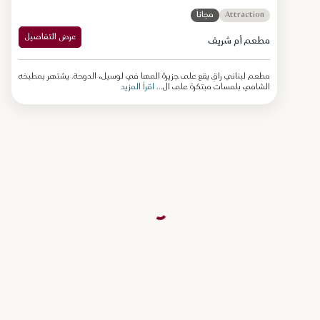
Attraction
مجاناً
عرض التفاصيل
مطعم أم شريف
مطعم لبناني راقٍ يقع على جزيرة المها في لوسيل، الدوحة. يشتهر بمطبخه
الشامي بلمسات مبتكرة على ال...
اقرأ المزيد