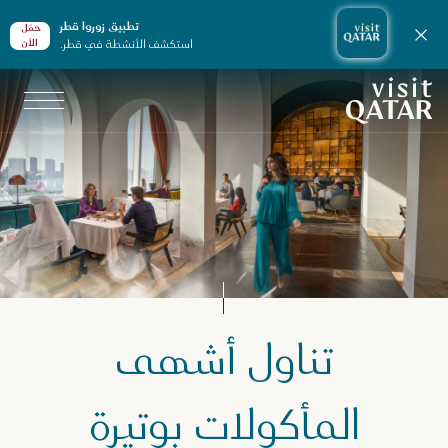
تطبيق زوروا قطر
حمّل
إغلاق الإشعارات
استكشف الأنشطة في قطر.
الأن
الصفحة الرئيسية لموقع VisitQatar
طّط لرحلتك
تناول أشهى
رامج الرحلات
ستمتع بيوم واحد من تناول الطعام في المدينة بأجواء مريحة
المأكولات بوتيرة