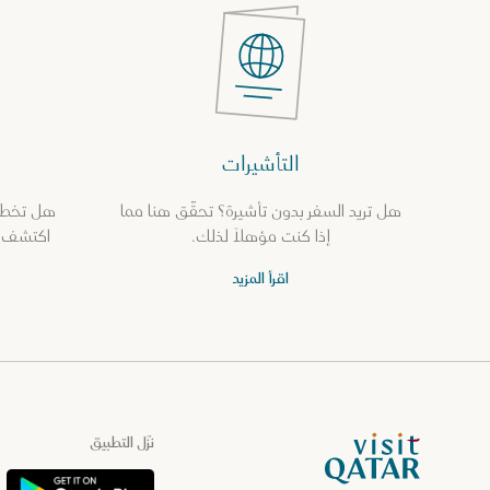
± 5 h typically spent here
3
Attraction
مجاناً
التأشيرات
عرض التفاصيل
مشيرب قلب الدوحة
هل تريد السفر بدون تأشيرة؟ تحقّق هنا مما
هل تخطط
إذا كنت مؤهلاً لذلك.
اكتشف ك
تضم مشيرب قلب الدوحة أكثر من 100 مبنى من بينها عقارات
تجارية وسكنية، بالإضافة إلى عروض التسوّق والعروض الثقافي...
اقرأ المزيد
اقرأ المزيد
± 4 h typically spent here
الصفحة الرئيسية لموقع VisitQatar
نزّل التطبيق