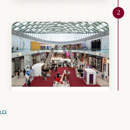
2
Attraction
مجاناً
عرض التفاصيل
دوحة فيستيفال سيتي
مع
يعدّ دوحة فيستيفال سيتي ملاذاً للمتسوقين، حيث يضم أكثر من
400 علامة تجارية، وقد احتضن أول متاجر هارفي نيكولز و...
اقرأ المزيد