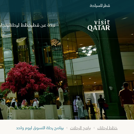
قطر للسياحة
الصفحة الرئيسية لموقع VisitQatar
نبذة عن قطر
خطّط لرحلتك
تجار
خطّط لرحلتك
برامج الرحلات
برنامج رحلة التسوق ليوم واحد