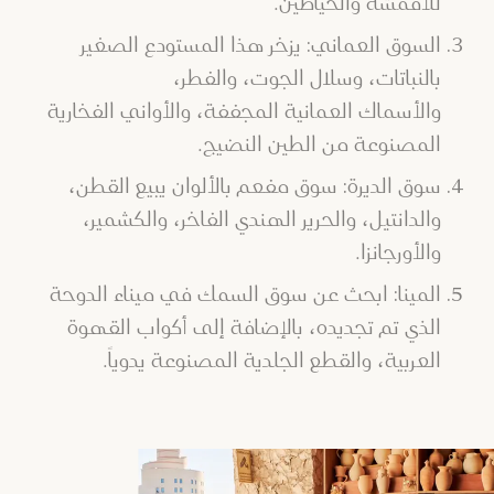
للأقمشة والخياطين.
السوق العماني: يزخر هذا المستودع الصغير
بالنباتات، وسلال الجوت، والفطر،
والأسماك العمانية المجففة، والأواني الفخارية
المصنوعة من الطين النضيج.
سوق الديرة: سوق مفعم بالألوان يبيع القطن،
والدانتيل، والحرير الهندي الفاخر، والكشمير،
والأورجانزا.
المينا: ابحث عن سوق السمك في ميناء الدوحة
الذي تم تجديده، بالإضافة إلى أكواب القهوة
العربية، والقطع الجلدية المصنوعة يدوياً.