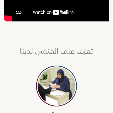
تعرّف على القيّمين لدينا
اقرأ المزيد عن ندى خميس السليطي