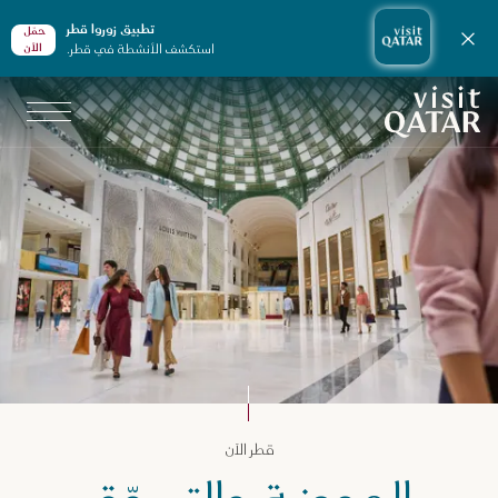
تطبيق زوروا قطر
حمّل
إغلاق الإشعارات
استكشف الأنشطة في قطر.
الأن
الصفحة الرئيسية لموقع VisitQatar
لموضة والتسوّق
قطر الآن