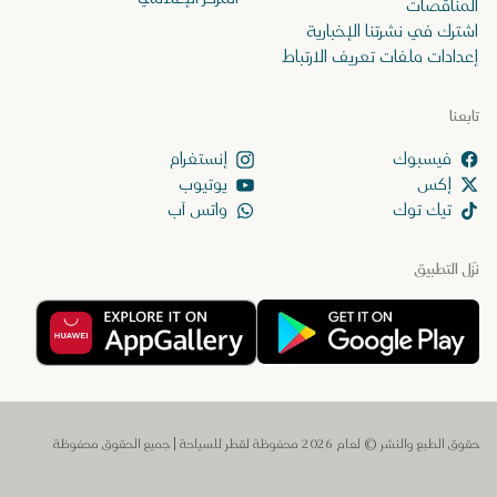
المناقصات
اشترك في نشرتنا الإخبارية
إعدادات ملفات تعريف الارتباط
تابعنا
إنستغرام
إكس
يوتيوب
تيك توك
واتس آب
نزّل التطبيق
حقوق الطبع والنشر © لعام 2026 محفوظة لقطر للسياحة | جميع الحقوق محفوظة