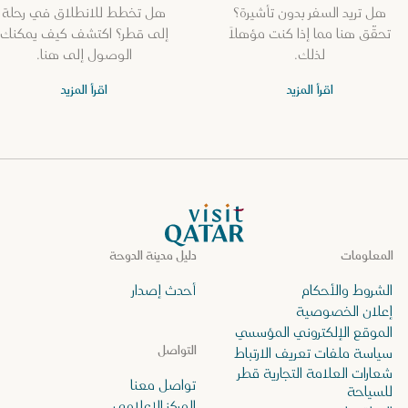
هل تريد السفر بدون تأشيرة؟
هل تخطط للانطلاق في رحلة
تحقّق هنا مما إذا كنت مؤهلاً
إلى قطر؟ اكتشف كيف يمكنك
لذلك.
الوصول إلى هنا.
اقرأ المزيد
اقرأ المزيد
الصفحة الرئيسية لموقع VisitQatar
المعلومات
دليل مدينة الدوحة
الشروط والأحكام
أحدث إصدار
إعلان الخصوصية
الموقع الإلكتروني المؤسسي
التواصل
سياسة ملفات تعريف الارتباط
شعارات العلامة التجارية قطر
تواصل معنا
للسياحة
المركز الإعلامي