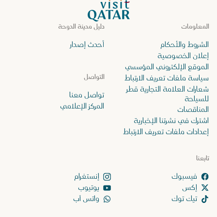
الصفحة الرئيسية لموقع VisitQatar
المعلومات
دليل مدينة الدوحة
الشروط والأحكام
أحدث إصدار
إعلان الخصوصية
الموقع الإلكتروني المؤسسي
التواصل
سياسة ملفات تعريف الارتباط
شعارات العلامة التجارية قطر
تواصل معنا
للسياحة
المركز الإعلامي
المناقصات
اشترك في نشرتنا الإخبارية
إعدادات ملفات تعريف الارتباط
تابعنا
إنستغرام
إكس
يوتيوب
تيك توك
واتس آب