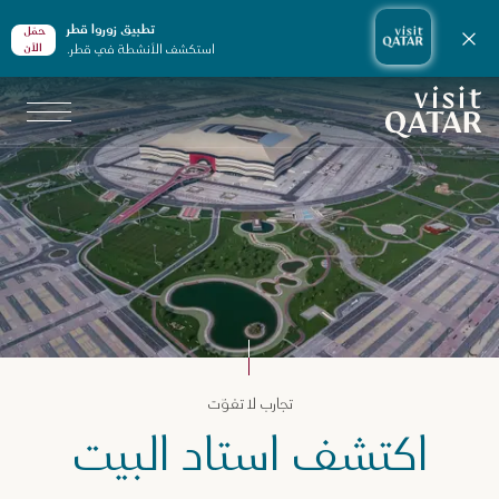
تطبيق زوروا قطر
حمّل
إغلاق الإشعارات
استكشف الأنشطة في قطر.
الأن
الصفحة الرئيسية لموقع VisitQatar
جارب لا تفوّت في قطر
تجارب لا تفوّت
لمغامرات والرياضات
اكتشف استاد البيت
لاستادات
ستاد البيت