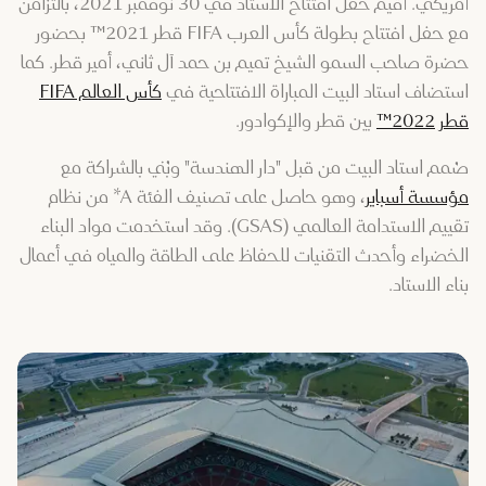
أمريكي. أقيم حفل افتتاح الاستاد في 30 نوفمبر 2021، بالتزامن
مع حفل افتتاح بطولة كأس العرب FIFA قطر 2021™ بحضور
حضرة صاحب السمو الشيخ تميم بن حمد آل ثاني، أمير قطر. كما
استضاف استاد البيت المباراة الافتتاحية في
كأس العالم FIFA
قطر 2022™
بين قطر والإكوادور.
صُمم استاد البيت من قبل "دار الهندسة" وبُني بالشراكة مع
مؤسسة أسباير
، وهو حاصل على تصنيف الفئة A* من نظام
تقييم الاستدامة العالمي (GSAS). وقد استخدمت مواد البناء
الخضراء وأحدث التقنيات للحفاظ على الطاقة والمياه في أعمال
بناء الاستاد.