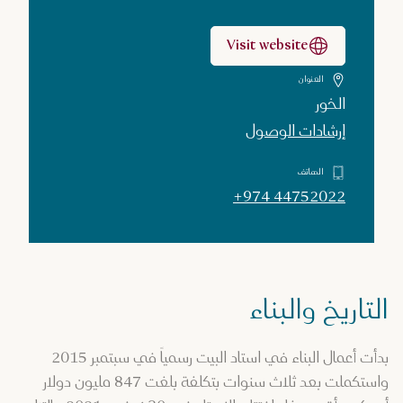
Visit website
العنوان
الخور
إرشادات الوصول
الهاتف
+974 44752022
التاريخ والبناء
بدأت أعمال البناء في استاد البيت رسمياً في سبتمبر 2015
واستكملت بعد ثلاث سنوات بتكلفة بلغت 847 مليون دولار