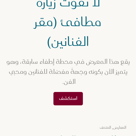
لا تفوّت زيارة
عارض فنية
طافئ (مقر الفنانين)
مطافئ (مقر
الفنانين)
يقع هذا المعرض في محطة إطفاء سابقة، وهو
يتميز الآن بكونه وجهةً مفضلة للفنانين ومحبي
الفن.
استكشف
المعارض, المتحف