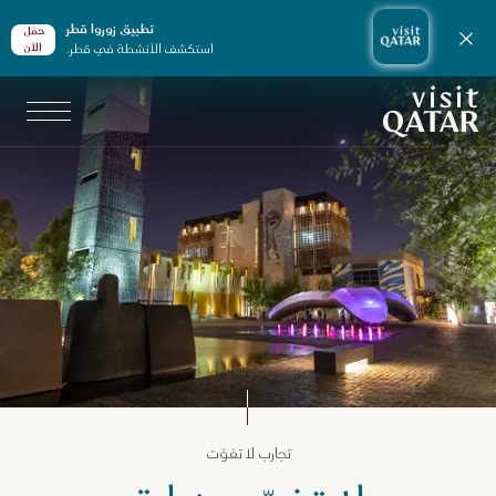
تطبيق زوروا قطر
حمّل
إغلاق الإشعارات
استكشف الأنشطة في قطر.
الأن
الصفحة الرئيسية لموقع VisitQatar
جارب لا تفوّت في قطر
تجارب لا تفوّت
لثقافة والفنون