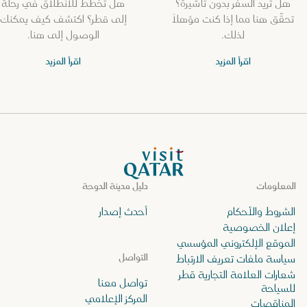
هل تريد السفر بدون تأشيرة؟
هل تخطط للانطلاق في رحلة
تحقّق هنا مما إذا كنت مؤهلاً
إلى قطر؟ اكتشف كيف يمكنك
لذلك.
الوصول إلى هنا.
اقرأ المزيد
اقرأ المزيد
الصفحة الرئيسية لموقع VisitQatar
المعلومات
دليل مدينة الدوحة
الشروط والأحكام
أحدث إصدار
إعلان الخصوصية
الموقع الإلكتروني المؤسسي
التواصل
سياسة ملفات تعريف الارتباط
شعارات العلامة التجارية قطر
تواصل معنا
للسياحة
المركز الإعلامي
المناقصات