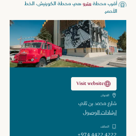
أقرب محطة
مترو
هي محطة الكورنيش، الخط
الأحمر.
Visit website
العنوان
شارع محمد بن ثاني
إرشادات الوصول
الهاتف
+974 4422 4222