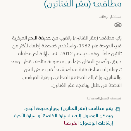
مطافئ (مقر الفنانين)
مستشار الرحلات
نجوم من أصل 5 نجوم بناءً على
بُني مطافئ (مقر الفنانين) بالقرب من
حديقة البدع
المركزية
في الدوحة عام 1982، واستُخدم كمحطة إطفاء لأكثر من
ثلاثين عاماً. وفي ديسمبر 2012، تمت إزالة آخر مطفأة
حريق، وأصبح المكان جزءاً من مجموعة متاحف قطر. وبعد
تحويله إلى ساحة فنية معاصرة، بدأ في عرض الفن
والفنانين، وإشراك المجتمع المحلي، ورعاية المواهب
الناشئة من خلال برنامجه مقر الفنانين.
كيف يمكن الوصول إلى هناك؟
يقع مطافئ (مقر الفنانين) بجوار حديقة البدع،
ويمكن الوصول إليه بالسيارة الخاصة أو سيارة الأجرة.
إرشادات الوصول:
انقر هنا