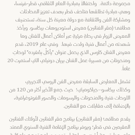
مجموعة دائمة. واحتفالاً بمبادرة العام الثقافي قطر-فرنسا،
وهي مبادرة تطلقها متاحف قطر بهدف تعزيز المحادثات
ومشاركة الفن والثقافة مع دولة معينة كل سنة، تستضيف
مطافئ (مقر الفنانين) معرض استوديوهات بيكاسو. ويأخذ
المعرض الزوار في رحلةٍ مرئيةٍ عبر أماكن أعمال للفنان وما
شهدته من أعمال فنية ولدت فيها. وفي عام 2019، قدم
معرض الفنان كاوس الذي يحمل عنوان "يأكلُ بِمُفرَده" لوحاتٍ
ومنحوتاتٍ من مسيرة عمل الفنان بريان دونيلي التي استمرت 20
عاماً.
تشمل المعارض السابقة معرض الفن الروسي التجريبي
وكذلك بيكاسو–جياكوميتي؛ حيث جمع الأخير أكثر من 120 من
اللوحات فنية والمنحوتات والرسومات والصور الفوتوغرافية،
بالإضافة إلى مقابلات مع الفنانين.
يقدم مطافئ (مقر الفنانين) برنامج مقر الفنانين لأولئك الفنانين
المقيمين في قطر؛ ويوفر برنامج الإقامة الفنية السنوي الممتد