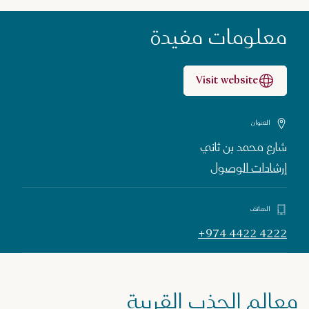
معلومات مفيدة
Visit website
العنوان
شارع محمد بن ثاني
إرشادات الوصول
الهاتف
+974 4422 4222
معالم الجذب القريبة