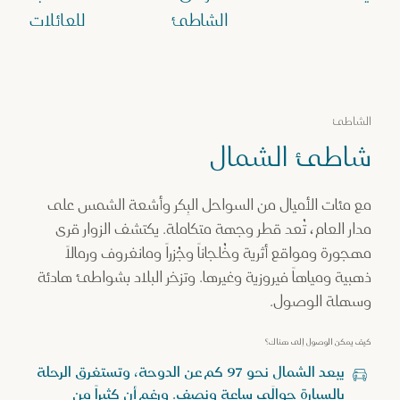
الشاطئ
للعائلات
الشاطئ
شاطئ الشمال
مع مئات الأميال من السواحل البِكر وأشعة الشمس على
مدار العام، تُعد قطر وجهة متكاملة. يكتشف الزوار قرى
مهجورة ومواقع أثرية وخُلجاناً وجُزراً ومانغروف ورمالاً
ذهبية ومياهاً فيروزية وغيرها. وتزخر البلاد بشواطئ هادئة
وسهلة الوصول.
كيف يمكن الوصول إلى هناك؟
يبعد الشمال نحو 97 كم عن الدوحة، وتستغرق الرحلة
بالسيارة حوالَي ساعة ونصف. ورغم أن كثيراً من