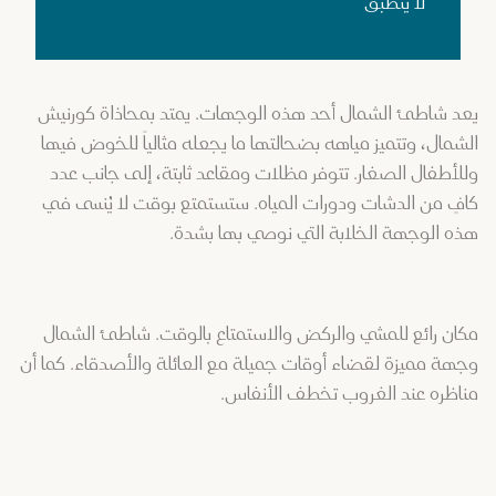
لا ينطبق
يعد شاطئ الشمال أحد هذه الوجهات. يمتد بمحاذاة كورنيش
الشمال، وتتميز مياهه بضحالتها ما يجعله مثالياً للخوض فيها
وللأطفال الصغار. تتوفر مظلات ومقاعد ثابتة، إلى جانب عدد
كافٍ من الدشات ودورات المياه. ستستمتع بوقت لا يُنسى في
هذه الوجهة الخلابة التي نوصي بها بشدة.
مكان رائع للمشي والركض والاستمتاع بالوقت. شاطئ الشمال
وجهة مميزة لقضاء أوقات جميلة مع العائلة والأصدقاء. كما أن
مناظره عند الغروب تخطف الأنفاس.