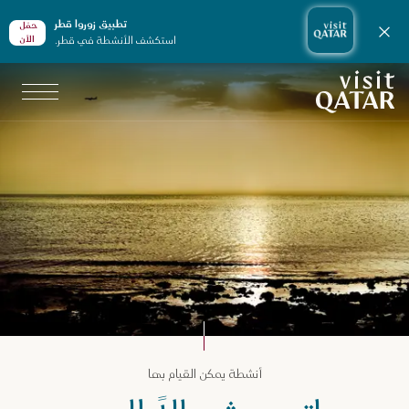
تطبيق زوروا قطر
حمّل
إغلاق الإشعارات
استكشف الأنشطة في قطر.
الأن
الصفحة الرئيسية لموقع VisitQatar
جارب لا تفوّت في قطر
أنشطة يمكن القيام بها
طلة شاطئية