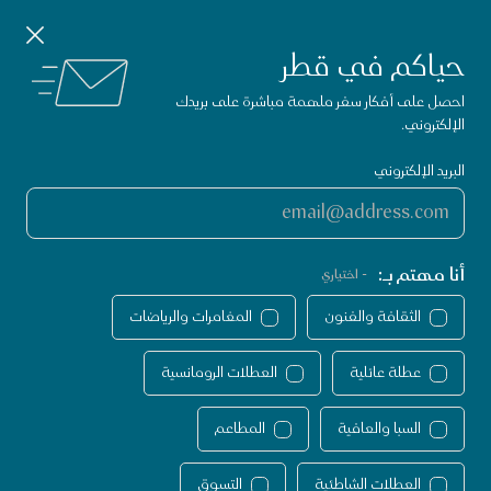
تطبيق زوروا قطر
حمّل
إغلاق الإشعارات
استكشف الأنشطة في قطر.
الأن
حياكم في قطر
الصفحة الرئيسية لموقع VisitQatar
احصل على أفكار سفر ملهمة مباشرة على بريدك
الإلكتروني.
البريد الإلكتروني
أنا مهتم بـ:
- اختياري
الثقافة والفنون
المغامرات والرياضات
عطلة عائلية
العطلات الرومانسية
السبا والعافية
المطاعم
جارب لا تفوّت في قطر
تجارب لا تفوّت
لتسوق
العطلات الشاطئية
التسوق