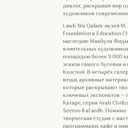
диалог, раскрывая мир о
художников современнос
Lawh Wa Qalam: музей М.
Foundation в Education C
наследию Макбула Фиды 
влиятельных художников
площадью более 3 000 к
эскиза самого Хусейна 
Кхослой. В четырёх гале
вещи, архивные материа
которые раскрывают тво
ключевых экспонатов — 
Катаре, серия Arab Civili
Seeroo fi al ardh. Помим
творческая студия с мас
программами, кафе и зна