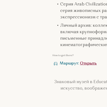
Серия Arab Civilizati
серия живописных ра
экспрессионизм с тр
Личный архив: колле
включая крупноформа
письменные принадле
кинематографических
How to get there?
Маршрут:
Открыть
Знаковый музей в Educa
искусство, воображе