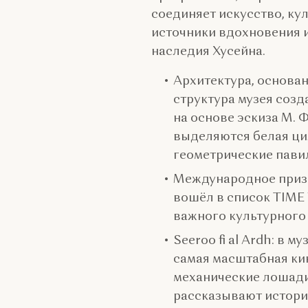
соединяет искусство, кул
источники вдохновения 
наследия Хусейна.
Архитектура, основа
структура музея соз
на основе эскиза М. Ф
выделяются белая ци
геометрические пави
Международное призн
вошёл в список TIME W
важного культурного
Seeroo fi al Ardh: в 
самая масштабная кин
механические лошади
рассказывают истори