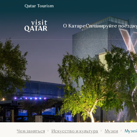
Qatar Tourism
VisitQatar Homepage
О Катаре
Спланируйте поездк
Чем заняться
Искусство и культура
Музеи
Музей