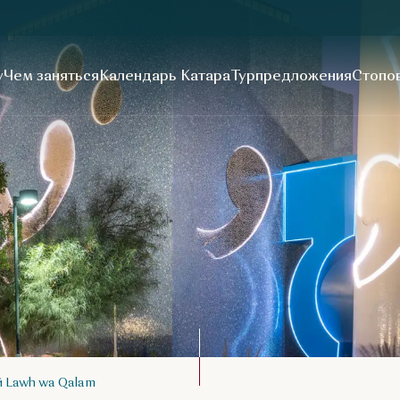
у
Чем заняться
Календарь Катара
Турпредложения
Стопов
 Lawh wa Qalam