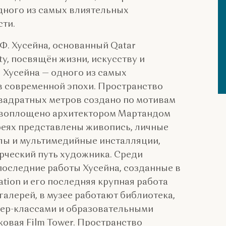
дного из самых влиятельных
ти.
 Ф. Хусейна, основанный Qatar
ity, посвящён жизни, искусству и
Хусейна — одного из самых
 современной эпохи. Пространство
вадратных метров создано по мотивам
и воплощено архитектором Мартандом
реях представлены живопись, личные
лы и мультимедийные инсталляции,
рческий путь художника. Среди
последние работы Хусейна, созданные в
zation и его последняя крупная работа
о галерей, в музее работают библиотека,
тер-классами и образовательными
ковая Film Tower. Пространство