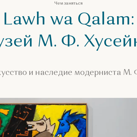
Чем заняться
Lawh wa Qalam:
узей М. Ф. Хусей
кусство и наследие модерниста М. Ф