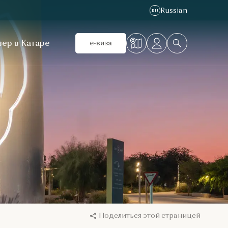
Russian
RU
ер в Катаре
e-виза
Поделиться этой страницей