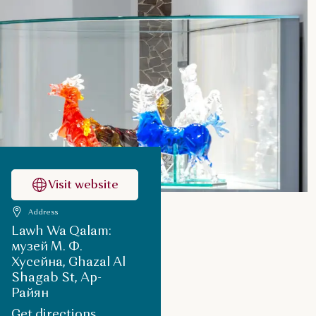
Visit website
Address
Lawh Wa Qalam:
музей М. Ф.
Хусейна, Ghazal Al
Shagab St, Ар-
Райян
Get directions