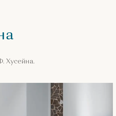
на
. Хусейна.