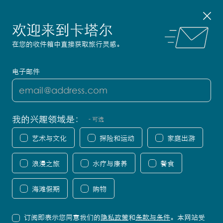
Visit Qatar 应用
获
关闭通知
探索卡塔尔的精彩活动。
取
欢迎来到卡塔尔
VisitQatar 首页
在您的收件箱中直接获取旅行灵感。
电子邮件
我的兴趣领域是：
- 可选
艺术与文化
探险和运动
家庭出游
浪漫之旅
水疗与康养
餐食
海滩假期
购物
欢迎来到阿科尔
关于卡塔尔
卡塔尔城镇
订阅即表示您同意我们的
隐私政策
和
条款与条件
。本网站受