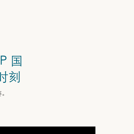
P 国
时刻
赛。