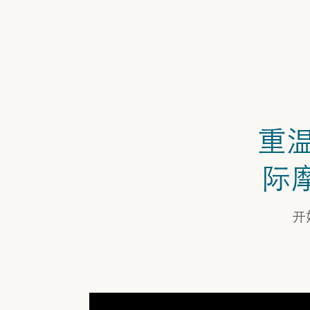
重温
际
开