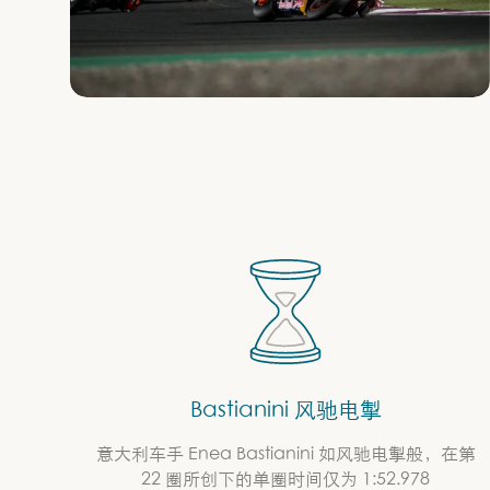
Bastianini 风驰电掣
意大利车手 Enea Bastianini 如风驰电掣般，在第
22 圈所创下的单圈时间仅为 1:52.978