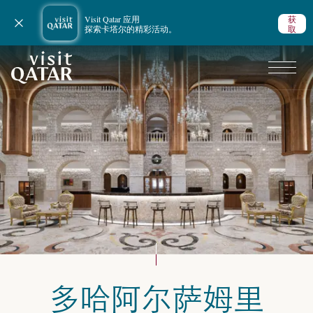
Visit Qatar 应用
获
关闭通知
探索卡塔尔的精彩活动。
取
VisitQatar 首页
多哈阿尔萨姆里
规划行程
卡塔尔住宿