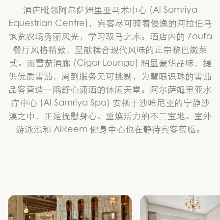
酒店毗邻阿尔萨姆里亚马术中心 (Al Samriya
Equestrian Centre)，宾客尽可骑着俊逸的阿拉伯马
饱览农场秀丽风光，学习驭马之术。酒店内的 Zoufa
餐厅风格精致，呈献糅合现代风味的正宗黎巴嫩菜
式。而雪茄酒廊 (Cigar Lounge) 昭显豪华品味，提
供优质雪茄，周到服务无可挑剔，为慧眼识珠的雪茄
品客营造一隅舒心潇洒的休闲天堂。阿尔萨姆里亚水
疗中心 (Al Samriya Spa) 安栖于沙哈尼亚的宁静沙
漠之中，正是抚慰身心、重焕活力的不二宝地。室外
游泳池和 AlReem 健身中心也在静待宾客莅临。