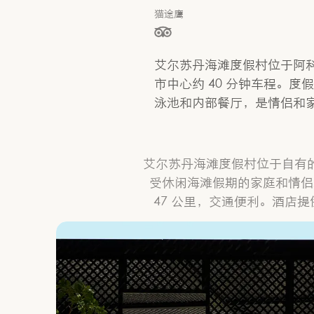
猫途鹰
星级（按 5 星制评分），依据为
艾尔苏丹海滩度假村位于阿
市中心约 40 分钟车程。度
泳池和内部餐厅，是情侣和
艾尔苏丹海滩度假村位于自有
受休闲海滩假期的家庭和情侣
47 公里，交通便利。酒店