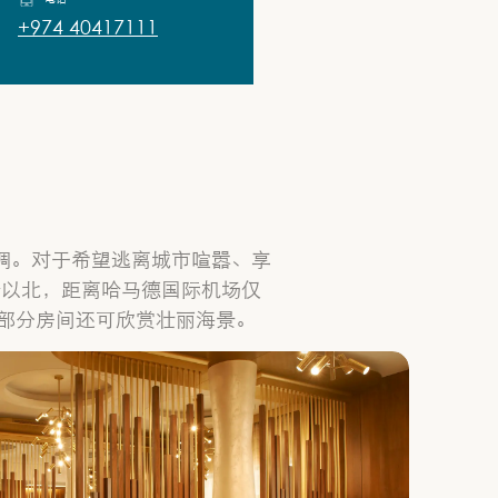
+974 40417111
调。对于希望逃离城市喧嚣、享
哈以北，距离哈马德国际机场仅
从部分房间还可欣赏壮丽海景。