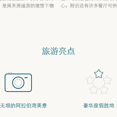
，是周末逍遥游的理想下榻
心。附近还有许多餐厅可供
旅游亮点
无垠的阿拉伯湾美景
豪华度假胜地