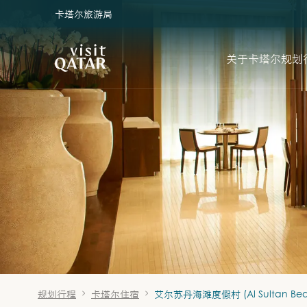
卡塔尔旅游局
VisitQatar 首页
关于卡塔尔
规划
规划行程
卡塔尔住宿
艾尔苏丹海滩度假村 (Al Sultan Beac