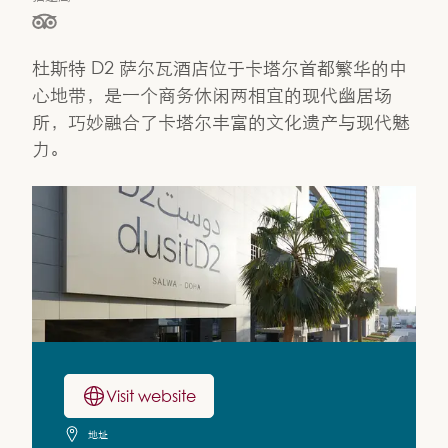
星级（按 5 星制评分），依据为
杜斯特 D2 萨尔瓦酒店位于卡塔尔首都繁华的中
心地带，是一个商务休闲两相宜的现代幽居场
所，巧妙融合了卡塔尔丰富的文化遗产与现代魅
力。
Visit website
地址