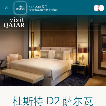
Visit Qatar 应用
获
关闭通知
探索卡塔尔的精彩活动。
取
VisitQatar 首页
杜斯特 D2 萨尔瓦
规划行程
卡塔尔住宿