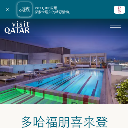
Visit Qatar 应用
获
关闭通知
探索卡塔尔的精彩活动。
取
VisitQatar 首页
多哈福朋喜来登
规划行程
卡塔尔住宿