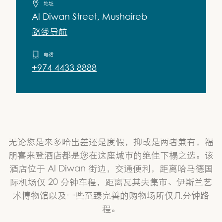
地址
Al Diwan Street, Mushaireb
路线导航
电话
+974 4433 8888
无论您是来多哈出差还是度假，抑或是两者兼有，福
朋喜来登酒店都是您在这座城市的绝佳下榻之选。该
酒店位于 Al Diwan 街边，交通便利，距离哈马德国
际机场仅 20 分钟车程，距离瓦其夫集市、伊斯兰艺
术博物馆以及一些至臻完善的购物场所仅几分钟路
程。