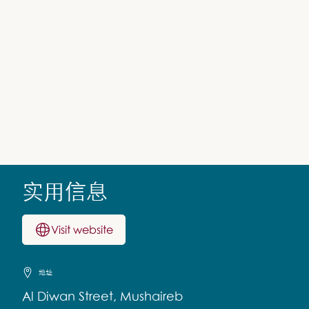
实用信息
Visit website
地址
Al Diwan Street, Mushaireb