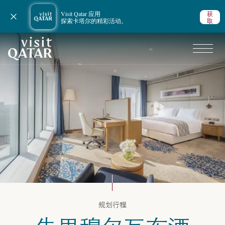
Visit Qatar 应用
获
关闭通知
探索卡塔尔的精彩活动。
取
VisitQatar 首页
规划行程
规划行程
卡塔尔住宿