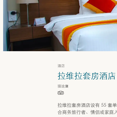
酒店
拉维拉套房酒店 (La 
猫途鹰
星级（按 5 星制评分），依据为
拉维拉套房酒店设有 55 
合商务旅行者、情侣或家庭