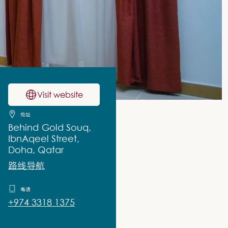
Visit website
地址
Behind Gold Souq,
IbnAqeel Street,
Doha, Qatar
路线导航
电话
+974 3318 1375