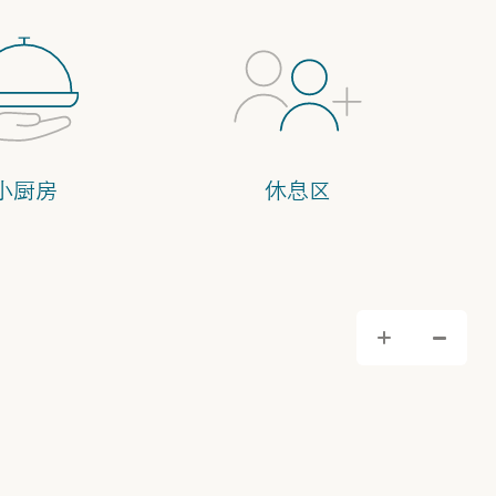
小厨房
休息区
缩小
放