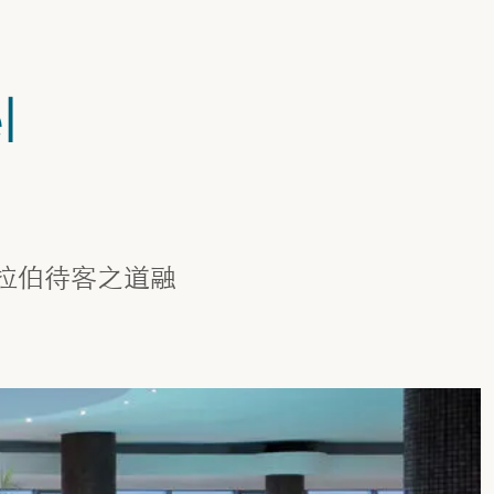
l
拉伯待客之道融