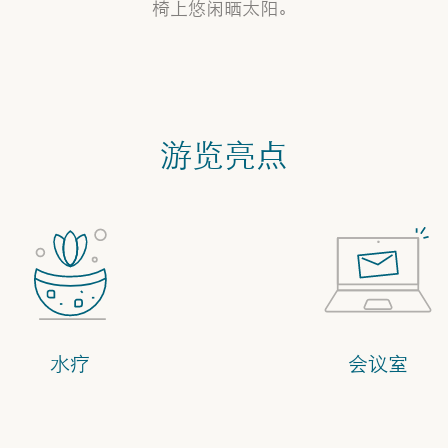
椅上悠闲晒太阳。
游览亮点
水疗
会议室