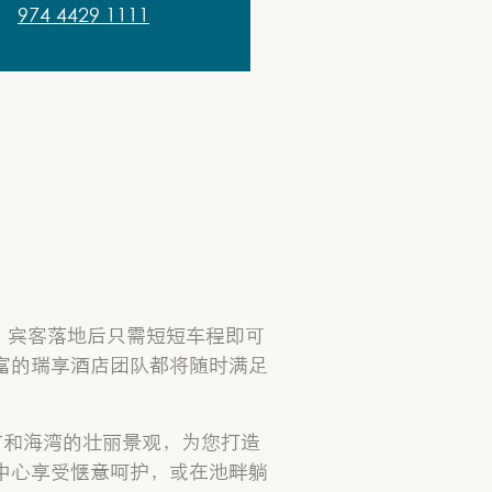
974 4429 1111
，宾客落地后只需短短车程即可
富的瑞享酒店团队都将随时满足
市和海湾的壮丽景观，为您打造
中心享受惬意呵护，或在池畔躺