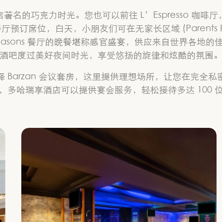
名的巧克力时光。您也可以前往 L’Espresso 咖
餐厅预订席位，白天，小朋友们可在无家长区域 (Parents F
sons 餐厅的晚餐堪称感官盛宴，供应来自世界各地的佳品
酒吧度过美好夜间时光，享受悠扬的旋律和炫酷的氛围
 Barzan 会议套房，这里提供理想场所，让您在完全
，多哈瑞享酒店可以提供宴会服务，轻松接待多达 100 