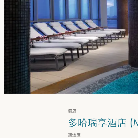
酒店
多哈瑞享酒店 (Mov
猫途鹰