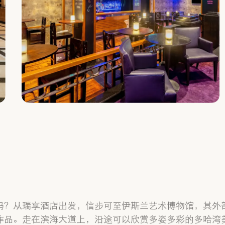
吗？从瑞享酒店出发，信步可至伊斯兰艺术博物馆，其外
作品。走在滨海大道上，沿途可以欣赏多姿多彩的多哈湾