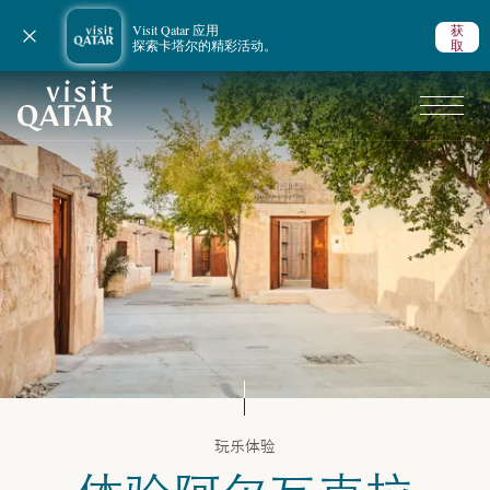
Visit Qatar 应用
获
关闭通知
探索卡塔尔的精彩活动。
取
VisitQatar 首页
卡塔尔旅游攻略
玩乐体验
海滩假期