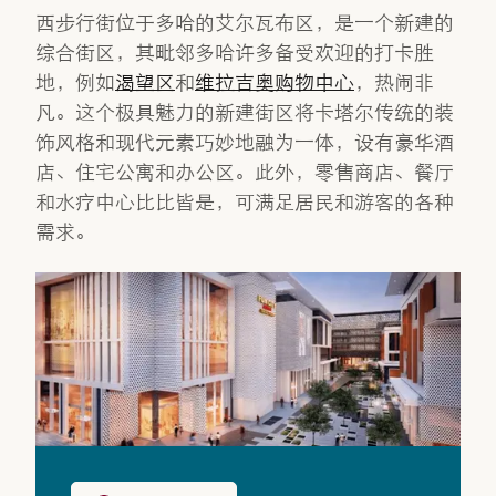
西步行街位于多哈的艾尔瓦布区，是一个新建的
综合街区，其毗邻多哈许多备受欢迎的打卡胜
地，例如
渴望区
和
维拉吉奥购物中心
，热闹非
凡。这个极具魅力的新建街区将卡塔尔传统的装
饰风格和现代元素巧妙地融为一体，设有豪华酒
店、住宅公寓和办公区。此外，零售商店、餐厅
和水疗中心比比皆是，可满足居民和游客的各种
需求。