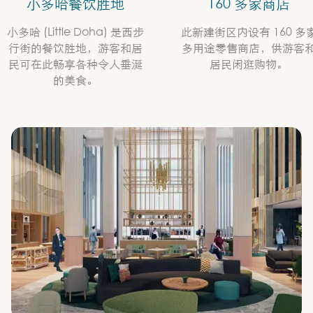
小多哈餐饮胜地
160 多家商店
小多哈 (Little Doha) 是西步
此新建街区内设有 160 多
行街的餐饮胜地，游客和居
多用途零售商店，供游客
民可在此畅享各种令人垂涎
居民闲逛购物。
的美食。