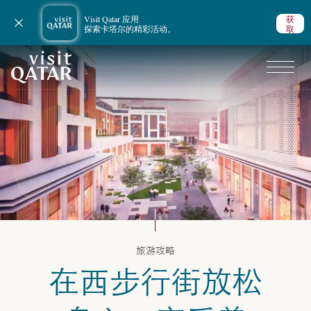
Visit Qatar 应用
获
关闭通知
探索卡塔尔的精彩活动。
取
VisitQatar 首页
卡塔尔旅游攻略
旅游攻略
在西步行街放松
浪漫之旅
浪漫去处
多哈西步行街 | 精彩体验