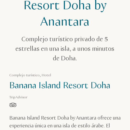
En Banana Island Resort estarás en tu propio mundo
Resort Doha by
Anantara
Complejo turístico privado de 5
estrellas en una isla, a unos minutos
de Doha.
Complejo turístico, Hotel
Banana Island Resort Doha
TripAdvisor
estrella(s) de 5 en función de
Banana Island Resort Doha by Anantara ofrece una
experiencia única en una isla de estilo árabe. El