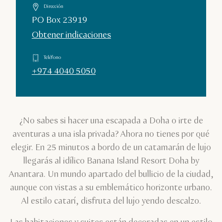
Dirección
PO Box 23919
Obtener indicaciones
Teléfono
+974 4040 5050
¿No sabes si hacer una escapada a Doha o irte de
aventuras a una isla privada? Ahora no tienes por qué
elegir. En 25 minutos a bordo de un catamarán de lujo
llegarás al idílico Banana Island Resort Doha by
Anantara. Un mundo apartado del bullicio de la ciudad,
aunque con vistas a su emblemático horizonte urbano.
Al estilo catarí, disfruta del lujo yendo descalzo.