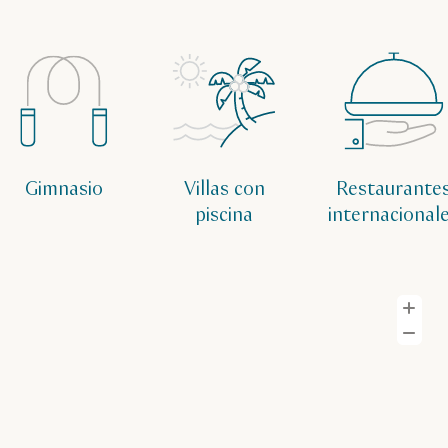
Gimnasio
Villas con
Restaurante
piscina
internacional
A
Al