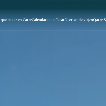
atar
 que hacer en Catar
Calendario de Catar
Ofertas de viajes
Qatar S