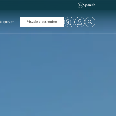
Spanish
ES
topover
Visado electrónico