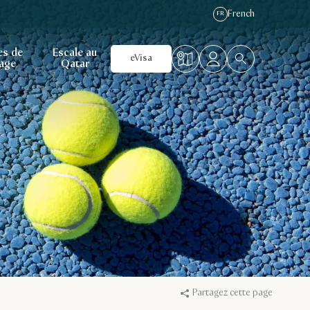
French
FR
es de
Escale au
eVisa
age
Qatar
Partagez cette page