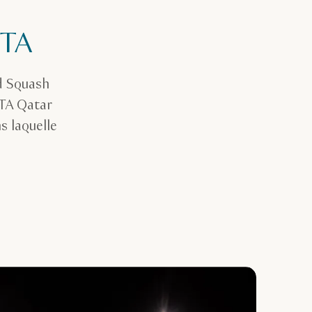
WTA
nd Squash
WTA Qatar
s laquelle