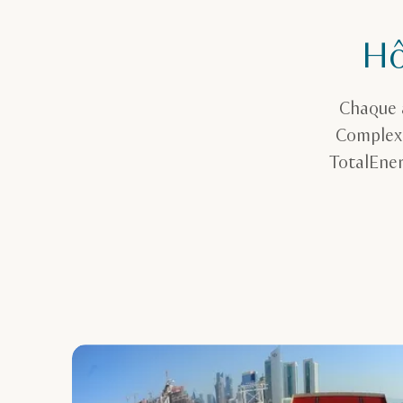
Hô
Chaque a
Complex 
TotalEner