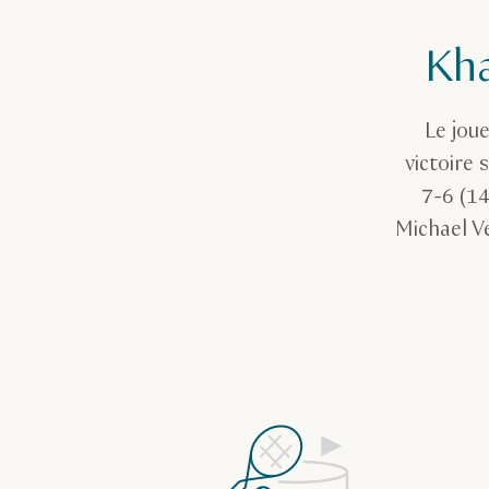
Kha
Le jou
victoire 
7-6 (14
Michael V