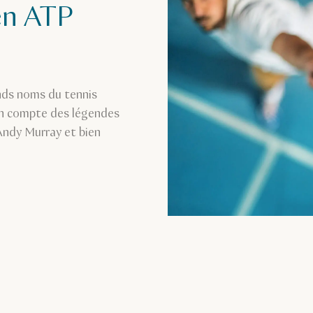
en ATP
nds noms du tennis
 on compte des légendes
Andy Murray et bien