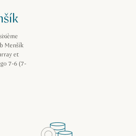
nšík
sixième
kub Menšík
urray et
go 7-6 (7-