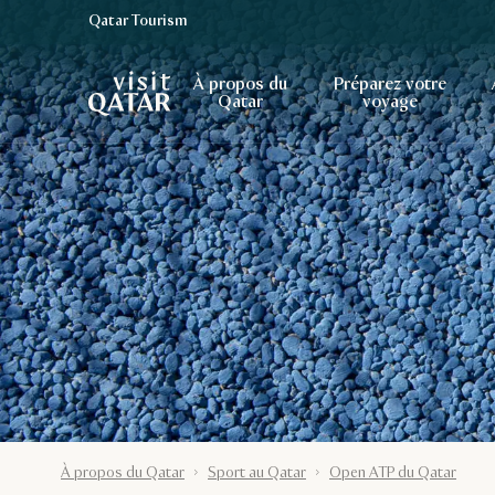
Qatar Tourism
Page d’accueil de Visit Qatar
À propos du
Préparez votre
Qatar
voyage
À propos du Qatar
Sport au Qatar
Open ATP du Qatar