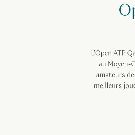
Op
L’Open ATP Qat
au Moyen-Or
amateurs de 
meilleurs jou