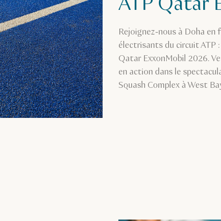
ATP Qatar 
Rejoignez-nous à Doha en fé
électrisants du circuit ATP 
Qatar ExxonMobil 2026. Ven
en action dans le spectacula
Squash Complex à West Bay