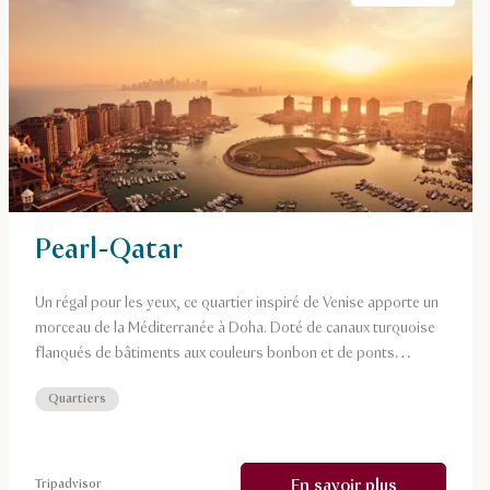
Pearl-Qatar
Un régal pour les yeux, ce quartier inspiré de Venise apporte un
morceau de la Méditerranée à Doha. Doté de canaux turquoise
flanqués de bâtiments aux couleurs bonbon et de ponts
gracieusement arqués, Qanat Quartier regorge de points de
Quartiers
vue dignes d’Instagram.
En savoir plus
Tripadvisor