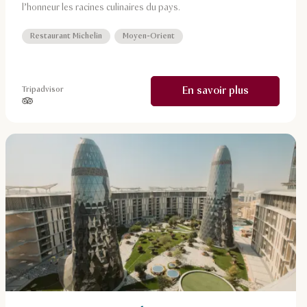
l’honneur les racines culinaires du pays.
Restaurant Michelin
Moyen-Orient
En savoir plus
Tripadvisor
étoiles sur 5, basé sur