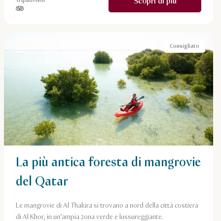
Scopri di più
Tripadvisor
stelle su 5 in base a
Consigliato
La più antica foresta di mangrovie
del Qatar
Le mangrovie di Al Thakira si trovano a nord della città costiera
di Al Khor, in un’ampia zona verde e lussureggiante.