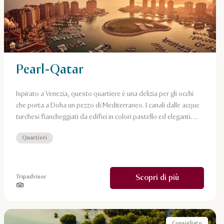
Pearl-Qatar
Ispirato a Venezia, questo quartiere è una delizia per gli occhi
che porta a Doha un pezzo di Mediterraneo. I canali dalle acque
turchesi fiancheggiati da edifici in colori pastello ed eleganti
ponti arcuati rendono il Qanat Quartier un panorama perfetto
Quartieri
per Instagram.
Scopri di più
Tripadvisor
stelle su 5 in base a
Consigliato