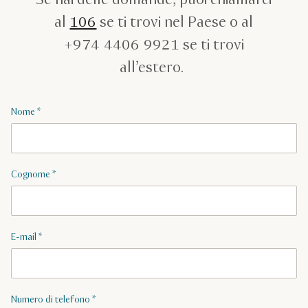
Se hai delle domande, puoi chiamarci
al
106
se ti trovi nel Paese o al
+974 4406 9921 se ti trovi
all’estero.
Nome
*
Cognome
*
E-mail
*
Numero di telefono
*