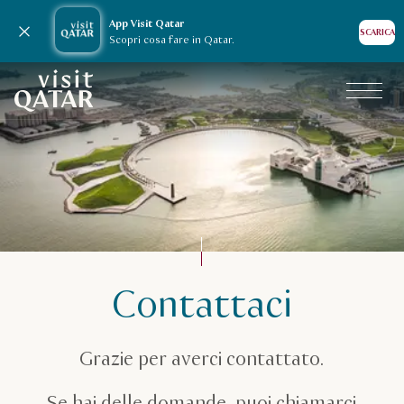
App Visit Qatar
Chiudi avviso
SCARICA
Scopri cosa fare in Qatar.
Pagina iniziale Visit Qatar
Contattaci
Grazie per averci contattato.