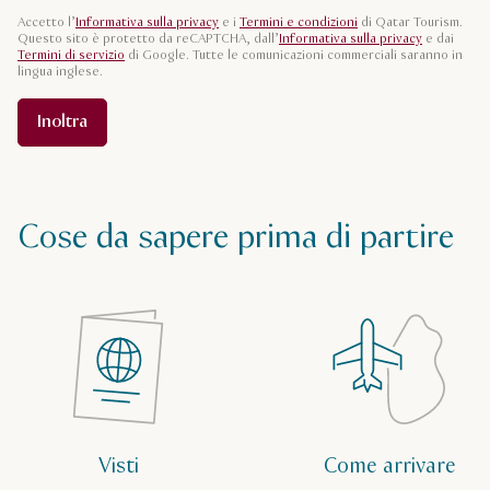
Accetto l’
Informativa sulla privacy
e i
Termini e condizioni
di Qatar Tourism.
Questo sito è protetto da reCAPTCHA, dall’
Informativa sulla privacy
e dai
Termini di servizio
di Google. Tutte le comunicazioni commerciali saranno in
lingua inglese.
Inoltra
Cose da sapere prima di partire
Visti
Come arrivare