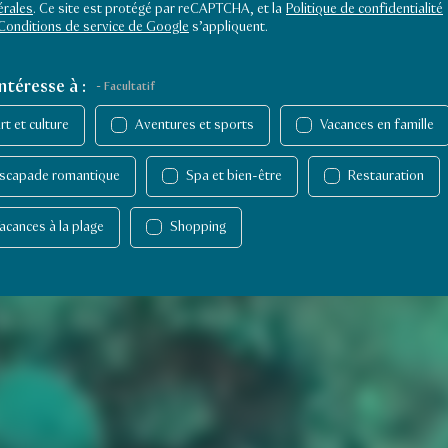
érales
. Ce site est protégé par reCAPTCHA, et la
Politique de confidentialité
Conditions de service de Google
s’appliquent.
ntéresse à :
- Facultatif
rt et culture
Aventures et sports
Vacances en famille
scapade romantique
Spa et bien-être
Restauration
acances à la plage
Shopping