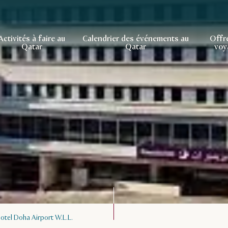
Activités à faire au
Calendrier des événements au
Offr
Qatar
Qatar
voy
Hotel Doha Airport W.L.L.