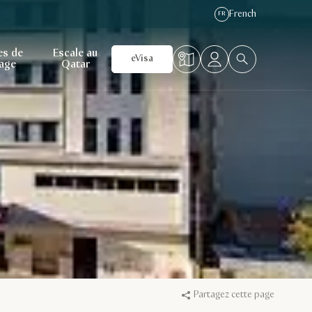
French
FR
es de
Escale au
eVisa
age
Qatar
Partagez cette page