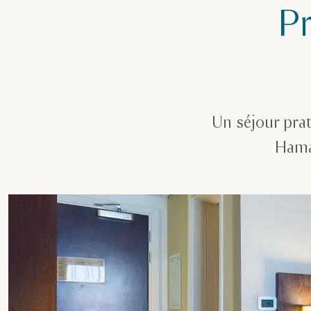
P
Un séjour prat
Hamad