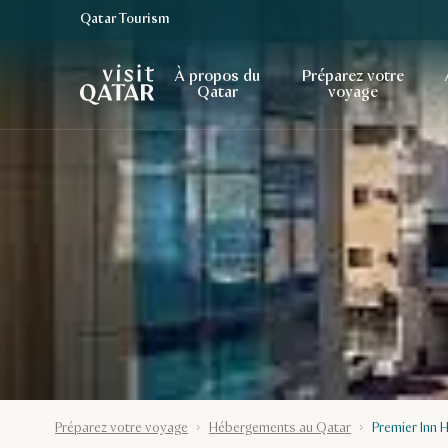
Qatar Tourism
Page d’accueil de Visit Qatar
À propos du
Préparez votre
Qatar
voyage
Préparez votre voyage
Hébergements au Qatar
Premier Inn 