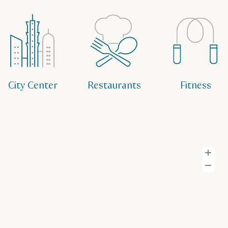
City Center
Restaurants
Fitness
Z
Z