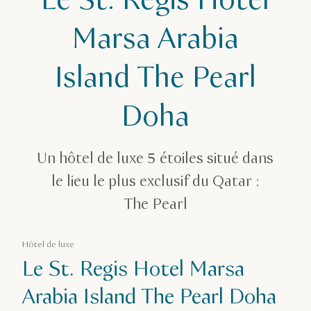
Le St. Regis Hotel
Hébergements au Qatar
Le St. Regis Hotel Marsa Arabia Island The Pearl Doha
Marsa Arabia
Island The Pearl
Doha
Un hôtel de luxe 5 étoiles situé dans
le lieu le plus exclusif du Qatar :
The Pearl
Hôtel de luxe
Le St. Regis Hotel Marsa
Arabia Island The Pearl Doha