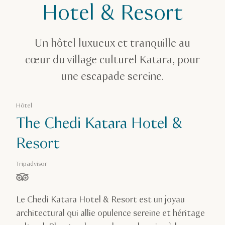
The Chedi Katara Hotel & Resort
Hotel & Resort
Un hôtel luxueux et tranquille au
cœur du village culturel Katara, pour
une escapade sereine.
Hôtel
The Chedi Katara Hotel &
Resort
Tripadvisor
étoiles sur 5, basé sur
Le Chedi Katara Hotel & Resort est un joyau
architectural qui allie opulence sereine et héritage