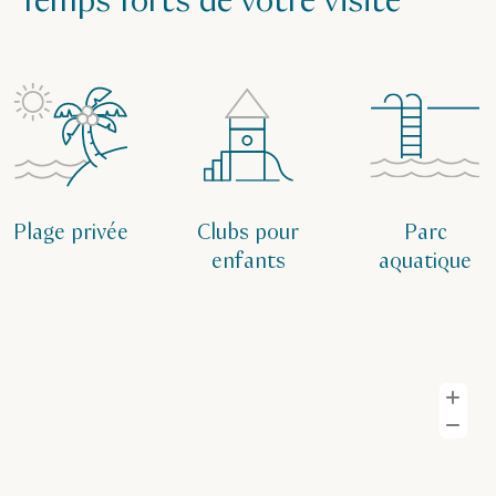
Temps forts de votre visite
Plage privée
Clubs pour
Parc
enfants
aquatique
Z
Z