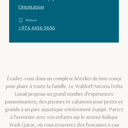
Orientation
Téléphone
+974 4456 5656
Évadez-vous dans un complexe hôtelier de luxe conçu
pour plaire à toute la famille. Le Waldorf Astoria Doha
Lusail propose un grand nombre d’expériences
passionnantes, des piscines et cabanons pour petits et
grands à un parc aquatique entièrement équipé. Partez
à l’aventure avec vos enfants sur le sentier ludique
Wadi Qatar, où vous trouverez des fontaines à eau