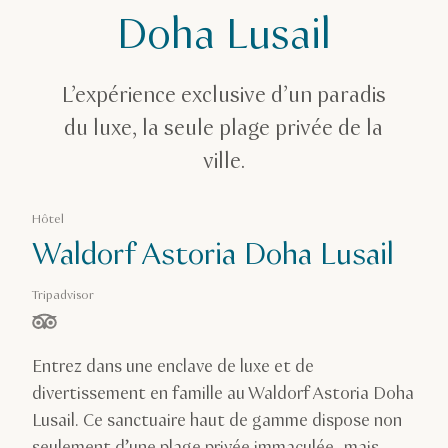
Waldorf Astoria Lusail
Doha Lusail
L’expérience exclusive d’un paradis
du luxe, la seule plage privée de la
ville.
Hôtel
Waldorf Astoria Doha Lusail
Tripadvisor
étoiles sur 5, basé sur
Entrez dans une enclave de luxe et de
divertissement en famille au Waldorf Astoria Doha
Lusail. Ce sanctuaire haut de gamme dispose non
seulement d’une plage privée immaculée, mais