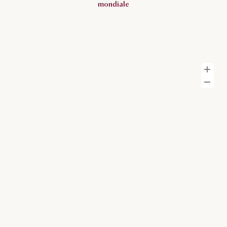
mondiale
Z
Z