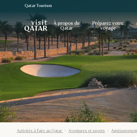
Qatar Tourism
Page d’accueil de Visit Qatar
À propos du
Préparez votre
Qatar
voyage
Activités à faire au Qatar
Aventures et sports
Aménagements