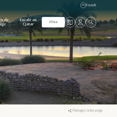
French
FR
es de
Escale au
eVisa
age
Qatar
Partagez cette page