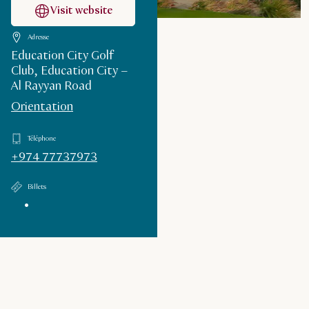
Visit website
Adresse
Education City Golf
Club, Education City –
Al Rayyan Road
Orientation
Téléphone
+974 77737973
Billets