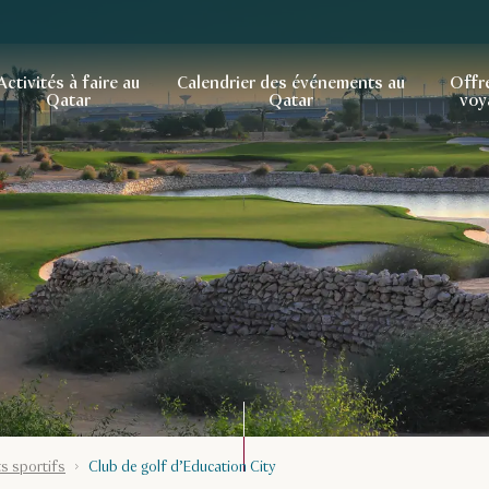
Activités à faire au
Calendrier des événements au
Offr
Qatar
Qatar
voy
 sportifs
Club de golf d’Education City