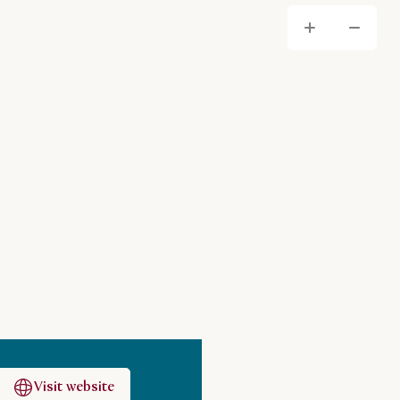
Zoom
Zo
Visit website