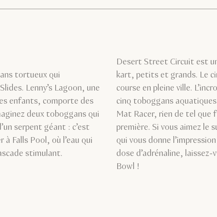
Desert Street Circuit est u
ans tortueux qui
kart, petits et grands. Le c
 Slides. Lenny’s Lagoon, une
course en pleine ville. L’inc
 les enfants, comporte des
cinq toboggans aquatiques,
 Imaginez deux toboggans qui
Mat Racer, rien de tel que f
un serpent géant : c’est
première. Si vous aimez le 
à Falls Pool, où l’eau qui
qui vous donne l’impression
cascade stimulant.
dose d’adrénaline, laissez-
Bowl !