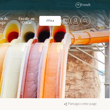
French
FR
es de
Escale au
eVisa
age
Qatar
Partagez cette page