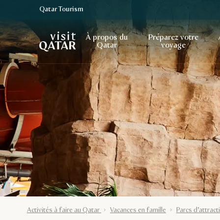
Qatar Tourism
Page d’accueil de Visit Qatar
À propos du
Préparez votre
Qatar
voyage
Activités à faire au Qatar
Vacances en famille
Parcs d’attract