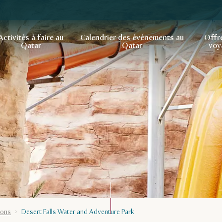
Activités à faire au
Calendrier des événements au
Offr
Qatar
Qatar
voy
ions
Desert Falls Water and Adventure Park