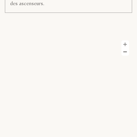
des ascenseurs.
Z
Z