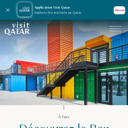
Application Visit Qatar
Fermer la notification
Obtenir
Explorez les activités au Qatar.
Page d’accueil de Visit Qatar
Activités à faire au Qatar
À faire
Vacances en famille