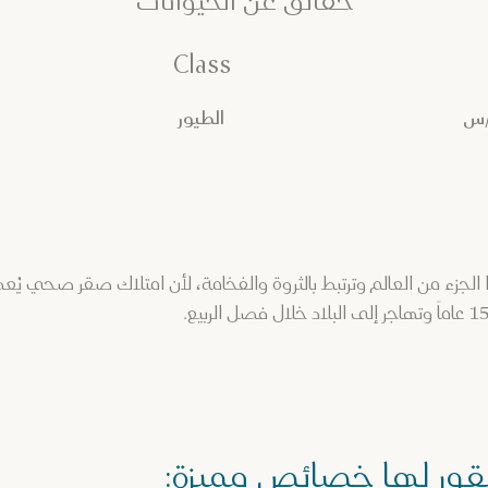
حقائق عن الحيوانات
Class
الطيور
لجزء من العالم وترتبط بالثروة والفخامة، لأن امتلاك صقر صحي يُعد خ
قور لها خصائص مميزة: