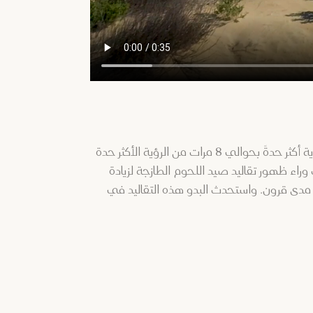
تُعد الصقور طيور نهارية شرسة في عالم الطيور ولديها قدرة كبيرة على المطاردة بكفاءة خلال ساعات النهار. وتتمتع برؤية أكثر حدةً بحوالي 8 مرات من الرؤية الأكثر حدة
راء ظهور تقاليد صيد اللحوم الطازجة لزيادة
ق الأوسط على مدى قرون. واستحدث البدو هذه التقاليد في