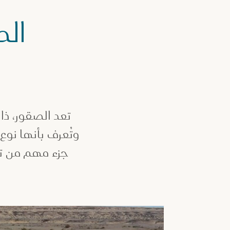
الص
تعد الصقور، ذات
وتُعرف بأنها نو
جزء مهم من ترا