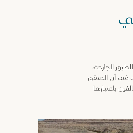
في
لطيور الجارحة،
ك في أن الصقور
غين باعتبارها