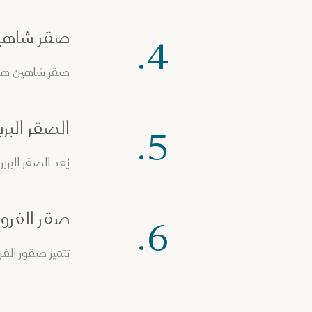
صقر شاهي
4.
صقر شاهين هو أسرع
الصقر البرب
5.
يُعد الصقر البر
صقر الغرو
6.
تتميز صقور الغر