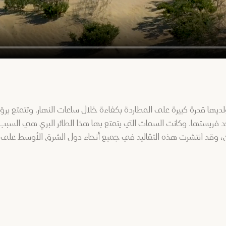
ريستها. وكانت السمات التي يتمتع بها هذا الطائر البري هي السبب و
ء منذ أكثر من 5000 عام في إيران، وقد انتشرت هذه التقاليد في جميع أنحاء دول الشر