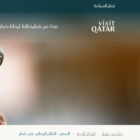
قطر للسياحة
الصفحة الرئيسية لموقع VisitQatar
نبذة عن قطر
خطّط لرحلتك
تجار
نبذة عن قطر
الحياة البرية
الصقر - الطائر الوطني في قطر