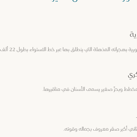
ة
هجراته المذهلة التي ينطلق بها عبر خط الاستواء بطول 22 ألف كم تقريباً.
ري
لمخطط وبحزّ صغير يسمى الأسنان في مناقيرها.
ثاني أكبر صقر معروف بجماله وقوته.