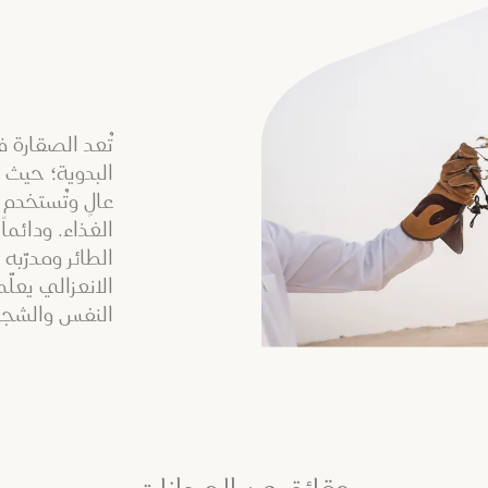
تُعد الصقارة فن
البدوية؛ حيث ت
عالٍ وتُستخدم
الغذاء. ودائماً
الطائر ومدرّب
الانعزالي يعلّ
النفس والشجاع